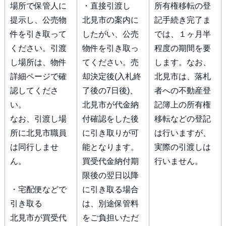
場所で保管人に
・直接引渡し
所有権移転の登
提示し、公売物
北見市の案内に
記手続き完了ま
件を引き取って
したがい、公売
では、１ヶ月半
ください。引渡
物件を引き取っ
程度の期間を要
し場所は、物件
てください。売
します。なお、
詳細ページで確
却決定後(入札終
北見市は、落札
認してくださ
了後の7日後)、
者への不動産登
い。
北見市が代金納
記簿上の所有権
なお、引渡し場
付確認をした後
移転などの登記
所に北見市職員
に引き取りが可
は行いますが、
は同行しませ
能となります。
実際の引渡しは
ん。
買受代金納付期
行いません。
限後の翌日以降
・宅配便などで
に引き取る場合
引き取る
は、別途保管料
北見市が買受代
をご負担いただ