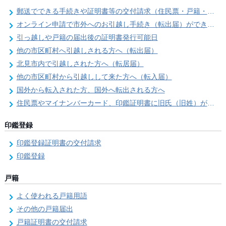
郵送でできる手続きや証明書等の交付請求（住民票・戸籍・国民年金関係）
オンライン申請で市外へのお引越し手続き（転出届）ができます
引っ越しや戸籍の届出後の証明書発行可能日
他の市区町村へ引越しされる方へ（転出届）
北見市内で引越しされた方へ（転居届）
他の市区町村から引越しして来た方へ（転入届）
国外から転入された方、国外へ転出される方へ
住民票やマイナンバーカード、印鑑証明書に旧氏（旧姓）が併記できるようになりました！
印鑑登録
印鑑登録証明書の交付請求
印鑑登録
戸籍
よく使われる戸籍用語
その他の戸籍届出
戸籍証明書の交付請求