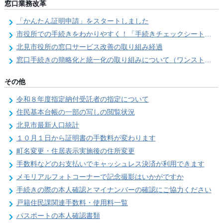
窓口業務改革
「かんたん証明申請」をスタートしました
市役所での手続きをわかりやすく！「手続きチェックシート」を導入しました
北見市役所の窓口サービス改善の取り組み経過
窓口手続きの簡略化と統一化の取り組みについて（ワンストップサービス推進事業）
その他
令和８年度指定納付受託者の指定について
住民基本台帳の一部の写しの閲覧状況
北見市最新人口統計
１０月１日から証明書の手数料が変わります
町名変更・住居表示実施後の住所変更
手数料などのお支払いでキャッシュレス決済が利用できます
メモリアルフォトコーナーで記念撮影はいかがですか
手続きの際の本人確認とマイナンバーの確認にご協力ください
戸籍住民課関連手数料・使用料一覧
パスポートの本人確認書類