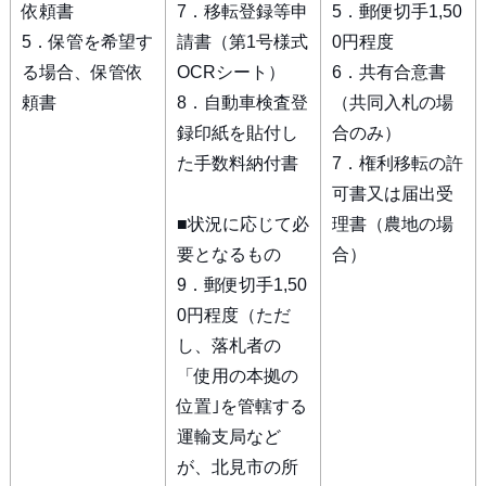
依頼書
7．移転登録等申
5．郵便切手1,50
5．保管を希望す
請書（第1号様式
0円程度
る場合、保管依
OCRシート）
6．共有合意書
頼書
8．自動車検査登
（共同入札の場
録印紙を貼付し
合のみ）
た手数料納付書
7．権利移転の許
可書又は届出受
■状況に応じて必
理書（農地の場
要となるもの
合）
9．郵便切手1,50
0円程度（ただ
し、落札者の
「使用の本拠の
位置｣を管轄する
運輸支局など
が、北見市の所