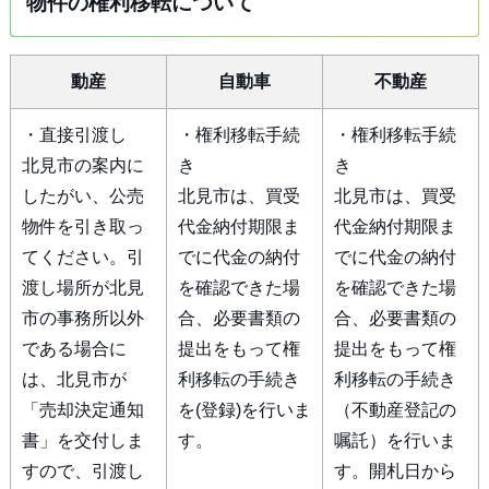
物件の権利移転について
動産
自動車
不動産
・直接引渡し
・権利移転手続
・権利移転手続
北見市の案内に
き
き
したがい、公売
北見市は、買受
北見市は、買受
物件を引き取っ
代金納付期限ま
代金納付期限ま
てください。引
でに代金の納付
でに代金の納付
渡し場所が北見
を確認できた場
を確認できた場
市の事務所以外
合、必要書類の
合、必要書類の
である場合に
提出をもって権
提出をもって権
は、北見市が
利移転の手続き
利移転の手続き
「売却決定通知
を(登録)を行いま
（不動産登記の
書」を交付しま
す。
嘱託）を行いま
すので、引渡し
す。開札日から