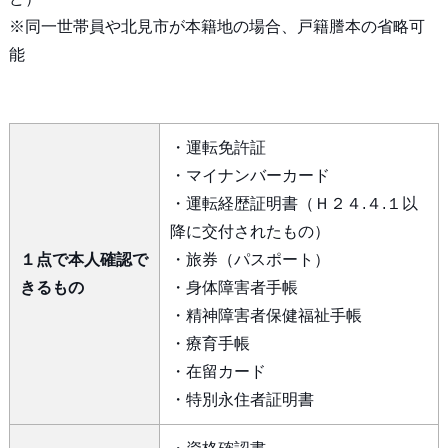
※同一世帯員や北見市が本籍地の場合、戸籍謄本の省略可
能
・運転免許証
・マイナンバーカード
・運転経歴証明書（Ｈ２４.４.１以
降に交付されたもの）
１点で本人確認で
・旅券（パスポート）
きるもの
・身体障害者手帳
・精神障害者保健福祉手帳
・療育手帳
・在留カード
・特別永住者証明書