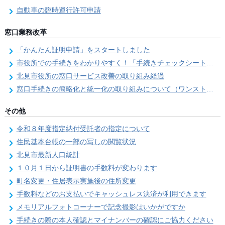
自動車の臨時運行許可申請
窓口業務改革
「かんたん証明申請」をスタートしました
市役所での手続きをわかりやすく！「手続きチェックシート」を導入しました
北見市役所の窓口サービス改善の取り組み経過
窓口手続きの簡略化と統一化の取り組みについて（ワンストップサービス推進事業）
その他
令和８年度指定納付受託者の指定について
住民基本台帳の一部の写しの閲覧状況
北見市最新人口統計
１０月１日から証明書の手数料が変わります
町名変更・住居表示実施後の住所変更
手数料などのお支払いでキャッシュレス決済が利用できます
メモリアルフォトコーナーで記念撮影はいかがですか
手続きの際の本人確認とマイナンバーの確認にご協力ください