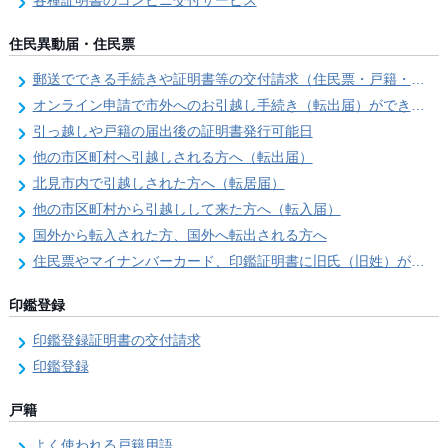
各種証明書のコンビニ交付サービス
住民異動届・住民票
郵送でできる手続きや証明書等の交付請求（住民票・戸籍・国民年金関係）
オンライン申請で市外へのお引越し手続き（転出届）ができます
引っ越しや戸籍の届出後の証明書発行可能日
他の市区町村へ引越しされる方へ（転出届）
北見市内で引越しされた方へ（転居届）
他の市区町村から引越しして来た方へ（転入届）
国外から転入された方、国外へ転出される方へ
住民票やマイナンバーカード、印鑑証明書に旧氏（旧姓）が併記できるようになりました！
印鑑登録
印鑑登録証明書の交付請求
印鑑登録
戸籍
よく使われる戸籍用語