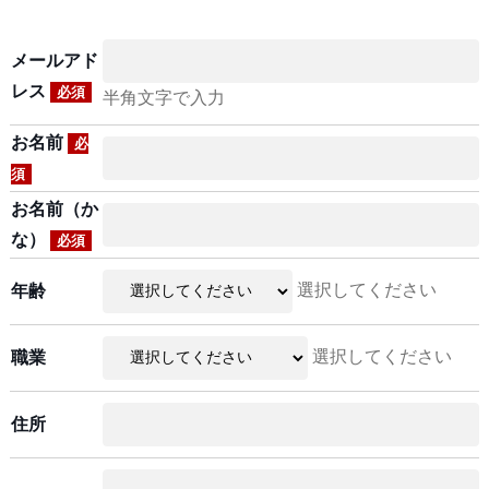
メールアド
レス
必須
半角文字で入力
お名前
必
須
お名前（か
な）
必須
選択してください
年齢
選択してください
職業
住所