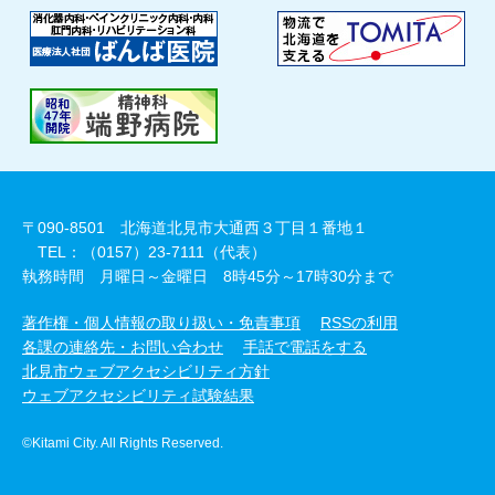
〒090-8501 北海道北見市大通西３丁目１番地１
TEL：（0157）23-7111（代表）
執務時間 月曜日～金曜日 8時45分～17時30分まで
著作権・個人情報の取り扱い・免責事項
RSSの利用
各課の連絡先・お問い合わせ
手話で電話をする
北見市ウェブアクセシビリティ方針
ウェブアクセシビリティ試験結果
©Kitami City. All Rights Reserved.