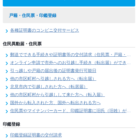
戸籍・住民票・印鑑登録
各種証明書のコンビニ交付サービス
住民異動届・住民票
郵送でできる手続きや証明書等の交付請求（住民票・戸籍・国民年金関係）
オンライン申請で市外へのお引越し手続き（転出届）ができます
引っ越しや戸籍の届出後の証明書発行可能日
他の市区町村へ引越しされる方へ（転出届）
北見市内で引越しされた方へ（転居届）
他の市区町村から引越しして来た方へ（転入届）
国外から転入された方、国外へ転出される方へ
住民票やマイナンバーカード、印鑑証明書に旧氏（旧姓）が併記できるようになりました！
印鑑登録
印鑑登録証明書の交付請求