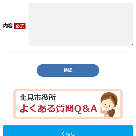
内容
必須
確認
くらし