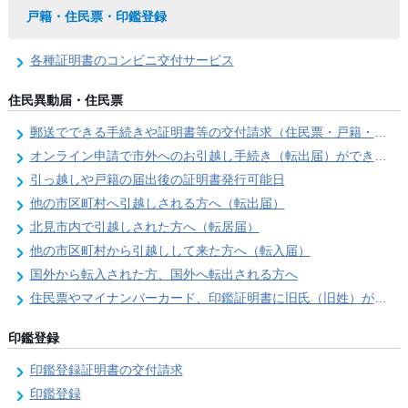
戸籍・住民票・印鑑登録
各種証明書のコンビニ交付サービス
住民異動届・住民票
郵送でできる手続きや証明書等の交付請求（住民票・戸籍・国民年金関係）
オンライン申請で市外へのお引越し手続き（転出届）ができます
引っ越しや戸籍の届出後の証明書発行可能日
他の市区町村へ引越しされる方へ（転出届）
北見市内で引越しされた方へ（転居届）
他の市区町村から引越しして来た方へ（転入届）
国外から転入された方、国外へ転出される方へ
住民票やマイナンバーカード、印鑑証明書に旧氏（旧姓）が併記できるようになりました！
印鑑登録
印鑑登録証明書の交付請求
印鑑登録