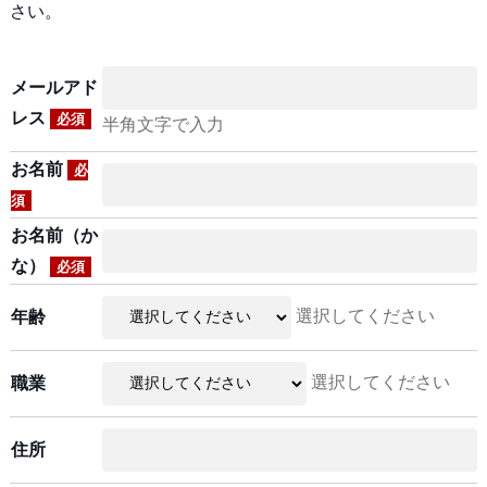
さい。
メールアド
レス
必須
半角文字で入力
お名前
必
須
お名前（か
な）
必須
選択してください
年齢
選択してください
職業
住所