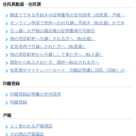
住民異動届・住民票
郵送でできる手続きや証明書等の交付請求（住民票・戸籍・国民年金関係）
オンライン申請で市外へのお引越し手続き（転出届）ができます
引っ越しや戸籍の届出後の証明書発行可能日
他の市区町村へ引越しされる方へ（転出届）
北見市内で引越しされた方へ（転居届）
他の市区町村から引越しして来た方へ（転入届）
国外から転入された方、国外へ転出される方へ
住民票やマイナンバーカード、印鑑証明書に旧氏（旧姓）が併記できるようになりました！
印鑑登録
印鑑登録証明書の交付請求
印鑑登録
戸籍
よく使われる戸籍用語
その他の戸籍届出