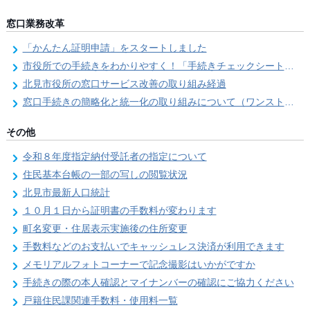
窓口業務改革
「かんたん証明申請」をスタートしました
市役所での手続きをわかりやすく！「手続きチェックシート」を導入しました
北見市役所の窓口サービス改善の取り組み経過
窓口手続きの簡略化と統一化の取り組みについて（ワンストップサービス推進事業）
その他
令和８年度指定納付受託者の指定について
住民基本台帳の一部の写しの閲覧状況
北見市最新人口統計
１０月１日から証明書の手数料が変わります
町名変更・住居表示実施後の住所変更
手数料などのお支払いでキャッシュレス決済が利用できます
メモリアルフォトコーナーで記念撮影はいかがですか
手続きの際の本人確認とマイナンバーの確認にご協力ください
戸籍住民課関連手数料・使用料一覧