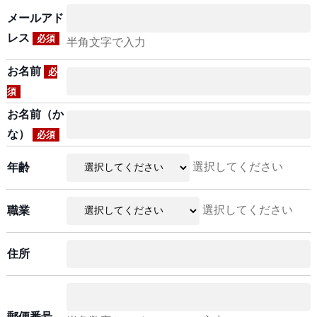
メールアド
レス
必須
半角文字で入力
お名前
必
須
お名前（か
な）
必須
選択してください
年齢
選択してください
職業
住所
郵便番号