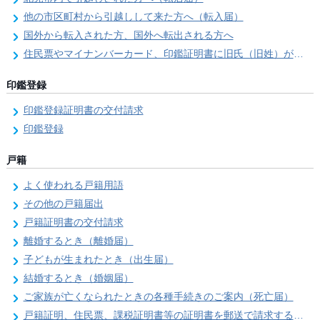
他の市区町村から引越しして来た方へ（転入届）
国外から転入された方、国外へ転出される方へ
住民票やマイナンバーカード、印鑑証明書に旧氏（旧姓）が併記できるようになりました！
印鑑登録
印鑑登録証明書の交付請求
印鑑登録
戸籍
よく使われる戸籍用語
その他の戸籍届出
戸籍証明書の交付請求
離婚するとき（離婚届）
子どもが生まれたとき（出生届）
結婚するとき（婚姻届）
ご家族が亡くなられたときの各種手続きのご案内（死亡届）
戸籍証明、住民票、課税証明書等の証明書を郵送で請求する際の本人確認