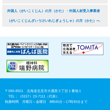
外国人（がいこくじん）の方（かた）・外国人材受入事業者
（がいこくじんざいうけいれじぎょうしゃ）の方（かた）へ
〒090-8501 北海道北見市大通西３丁目１番地１
TEL：（0157）23-7111（代表）
執務時間 月曜日～金曜日 8時45分～17時30分まで