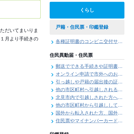
くらし
戸籍・住民票・印鑑登録
ただいてまいりま
１月より手続きの
各種証明書のコンビニ交付サービス
住民異動届・住民票
郵送でできる手続きや証明書等の交付請求（住民票・戸籍・国民年金関係）
オンライン申請で市外へのお引越し手続き（転出届）ができます
引っ越しや戸籍の届出後の証明書発行可能日
他の市区町村へ引越しされる方へ（転出届）
北見市内で引越しされた方へ（転居届）
他の市区町村から引越しして来た方へ（転入届）
国外から転入された方、国外へ転出される方へ
住民票やマイナンバーカード、印鑑証明書に旧氏（旧姓）が併記できるようになりました！