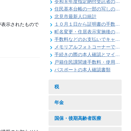
令和８年度指定納付受託者の指定について
住民基本台帳の一部の写しの閲覧状況
北見市最新人口統計
１０月１日から証明書の手数料が変わります
が表示されたもので
町名変更・住居表示実施後の住所変更
手数料などのお支払いでキャッシュレス決済が利用できます
メモリアルフォトコーナーで記念撮影はいかがですか
手続きの際の本人確認とマイナンバーの確認にご協力ください
戸籍住民課関連手数料・使用料一覧
パスポートの本人確認書類
税
年金
国保・後期高齢者医療