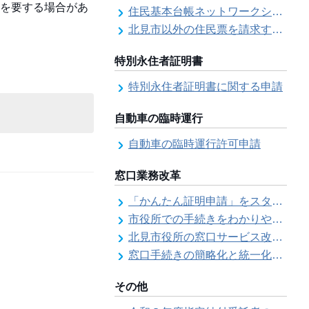
を要する場合があ
住民基本台帳ネットワークシステム
北見市以外の住民票を請求する（住民票の広域交付）
特別永住者証明書
特別永住者証明書に関する申請
自動車の臨時運行
自動車の臨時運行許可申請
窓口業務改革
「かんたん証明申請」をスタートしました
市役所での手続きをわかりやすく！「手続きチェックシート」を導入しました
北見市役所の窓口サービス改善の取り組み経過
窓口手続きの簡略化と統一化の取り組みについて（ワンストップサービス推進事業）
その他