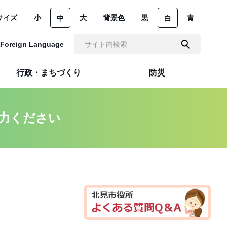
サイズ
小
大
背景色
黒
青
中
白
Foreign Language
行政・まちづくり
防災
力ください