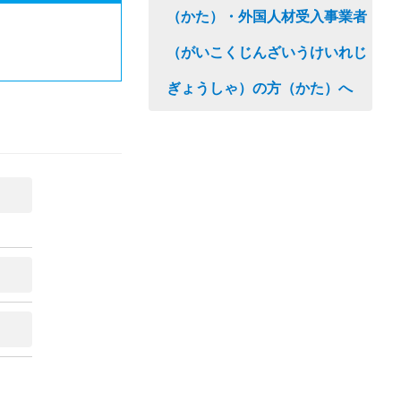
（かた）・外国人材受入事業者
（がいこくじんざいうけいれじ
ぎょうしゃ）の方（かた）へ