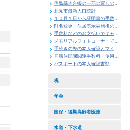
住民基本台帳の一部の写しの閲覧状況
北見市最新人口統計
１０月１日から証明書の手数料が変わります
町名変更・住居表示実施後の住所変更
手数料などのお支払いでキャッシュレス決済が利用できます
メモリアルフォトコーナーで記念撮影はいかがですか
手続きの際の本人確認とマイナンバーの確認にご協力ください
戸籍住民課関連手数料・使用料一覧
パスポートの本人確認書類
税
年金
国保・後期高齢者医療
水道・下水道