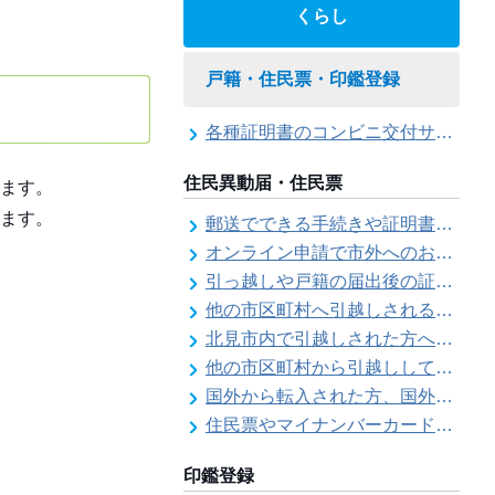
くらし
戸籍・住民票・印鑑登録
各種証明書のコンビニ交付サービス
住民異動届・住民票
ます。
ます。
郵送でできる手続きや証明書等の交付請求（住民票・戸籍・国民年金関係）
オンライン申請で市外へのお引越し手続き（転出届）ができます
引っ越しや戸籍の届出後の証明書発行可能日
他の市区町村へ引越しされる方へ（転出届）
北見市内で引越しされた方へ（転居届）
他の市区町村から引越しして来た方へ（転入届）
国外から転入された方、国外へ転出される方へ
住民票やマイナンバーカード、印鑑証明書に旧氏（旧姓）が併記できるようになりました！
印鑑登録