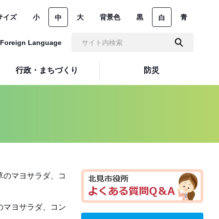
サイズ
小
大
背景色
黒
青
中
白
Foreign Language
行政・まちづくり
防災
のマヨサラダ、コン