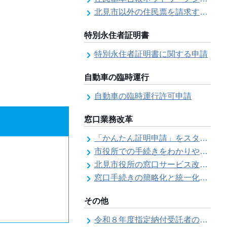
北見市以外の住民票を請求する（住民票の広域交付）
特別永住者証明書
特別永住者証明書に関する申請
自動車の臨時運行
自動車の臨時運行許可申請
窓口業務改革
「かんたん証明申請」をスタートしました
市役所での手続きをわかりやすく！「手続きチェックシート」を導入しました
北見市役所の窓口サービス改善の取り組み経過
窓口手続きの簡略化と統一化の取り組みについて（ワンストップサービス推進事業）
その他
令和８年度指定納付受託者の指定について