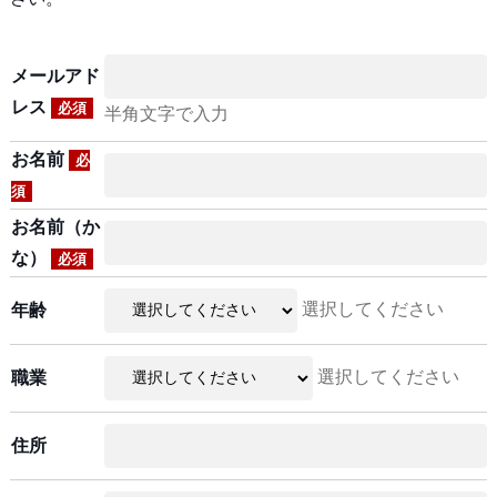
メールアド
レス
必須
半角文字で入力
お名前
必
須
お名前（か
な）
必須
選択してください
年齢
選択してください
職業
住所