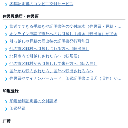
各種証明書のコンビニ交付サービス
住民異動届・住民票
郵送でできる手続きや証明書等の交付請求（住民票・戸籍・国民年金関係）
オンライン申請で市外へのお引越し手続き（転出届）ができます
引っ越しや戸籍の届出後の証明書発行可能日
他の市区町村へ引越しされる方へ（転出届）
北見市内で引越しされた方へ（転居届）
他の市区町村から引越しして来た方へ（転入届）
国外から転入された方、国外へ転出される方へ
住民票やマイナンバーカード、印鑑証明書に旧氏（旧姓）が併記できるようになりました！
印鑑登録
印鑑登録証明書の交付請求
印鑑登録
戸籍