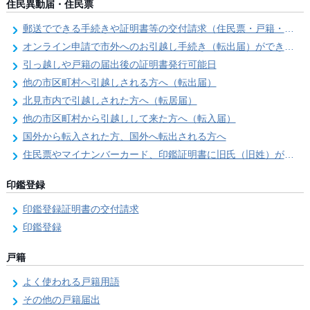
住民異動届・住民票
郵送でできる手続きや証明書等の交付請求（住民票・戸籍・国民年金関係）
オンライン申請で市外へのお引越し手続き（転出届）ができます
引っ越しや戸籍の届出後の証明書発行可能日
他の市区町村へ引越しされる方へ（転出届）
北見市内で引越しされた方へ（転居届）
他の市区町村から引越しして来た方へ（転入届）
国外から転入された方、国外へ転出される方へ
住民票やマイナンバーカード、印鑑証明書に旧氏（旧姓）が併記できるようになりました！
印鑑登録
印鑑登録証明書の交付請求
印鑑登録
戸籍
よく使われる戸籍用語
その他の戸籍届出