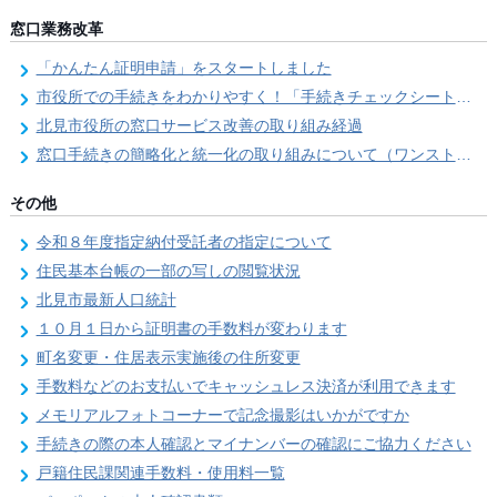
窓口業務改革
「かんたん証明申請」をスタートしました
市役所での手続きをわかりやすく！「手続きチェックシート」を導入しました
北見市役所の窓口サービス改善の取り組み経過
窓口手続きの簡略化と統一化の取り組みについて（ワンストップサービス推進事業）
その他
令和８年度指定納付受託者の指定について
住民基本台帳の一部の写しの閲覧状況
北見市最新人口統計
１０月１日から証明書の手数料が変わります
町名変更・住居表示実施後の住所変更
手数料などのお支払いでキャッシュレス決済が利用できます
メモリアルフォトコーナーで記念撮影はいかがですか
手続きの際の本人確認とマイナンバーの確認にご協力ください
戸籍住民課関連手数料・使用料一覧