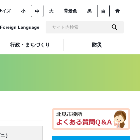
サイズ
小
大
背景色
黒
青
中
白
Foreign Language
行政・まちづくり
防災
ビニ）