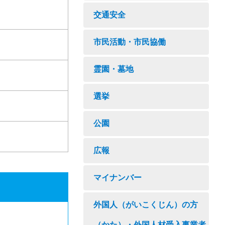
交通安全
市民活動・市民協働
霊園・墓地
選挙
公園
広報
マイナンバー
外国人（がいこくじん）の方
（かた）・外国人材受入事業者