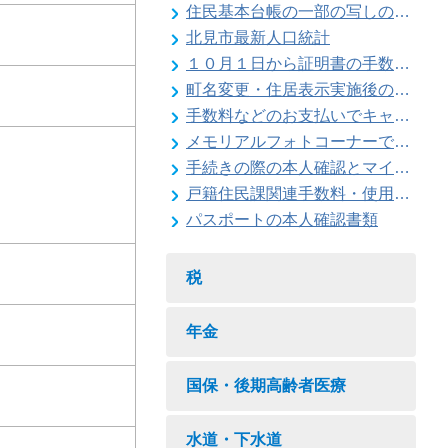
住民基本台帳の一部の写しの閲覧状況
北見市最新人口統計
１０月１日から証明書の手数料が変わります
町名変更・住居表示実施後の住所変更
手数料などのお支払いでキャッシュレス決済が利用できます
メモリアルフォトコーナーで記念撮影はいかがですか
手続きの際の本人確認とマイナンバーの確認にご協力ください
戸籍住民課関連手数料・使用料一覧
パスポートの本人確認書類
税
年金
国保・後期高齢者医療
水道・下水道