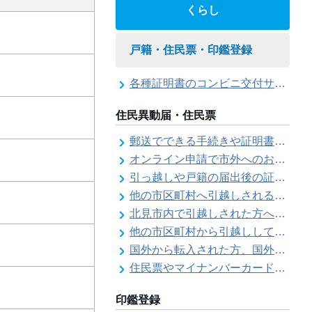
くらし
戸籍・住民票・印鑑登録
各種証明書のコンビニ交付サービス
住民異動届・住民票
郵送でできる手続きや証明書等の交付請求（住民票・戸籍・国民年金関係）
オンライン申請で市外へのお引越し手続き（転出届）ができます
引っ越しや戸籍の届出後の証明書発行可能日
他の市区町村へ引越しされる方へ（転出届）
北見市内で引越しされた方へ（転居届）
他の市区町村から引越しして来た方へ（転入届）
国外から転入された方、国外へ転出される方へ
住民票やマイナンバーカード、印鑑証明書に旧氏（旧姓）が併記できるようになりました！
印鑑登録