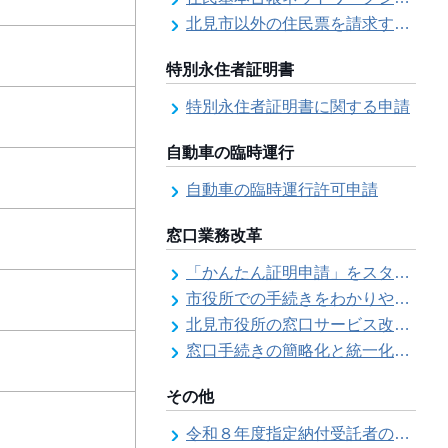
北見市以外の住民票を請求する（住民票の広域交付）
特別永住者証明書
特別永住者証明書に関する申請
自動車の臨時運行
自動車の臨時運行許可申請
窓口業務改革
「かんたん証明申請」をスタートしました
市役所での手続きをわかりやすく！「手続きチェックシート」を導入しました
北見市役所の窓口サービス改善の取り組み経過
窓口手続きの簡略化と統一化の取り組みについて（ワンストップサービス推進事業）
その他
令和８年度指定納付受託者の指定について