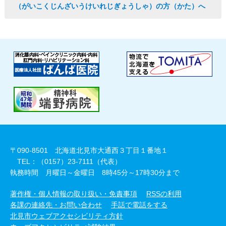
（がいこくじんざいうけいれじぎょうしゃ）の方（かた）へ
〒090-8501 北海道北見市大通西３丁目１番地１
TEL：（0157）23-7111（代表）
執務時間 月曜日～金曜日 8時45分～17時30分まで
著作権・個人情報の取り扱い・免責事項
RSSの利用
各課の連絡先・お問い合わせ
手話で電話をする
北見市ウェブアクセシビリティ方針