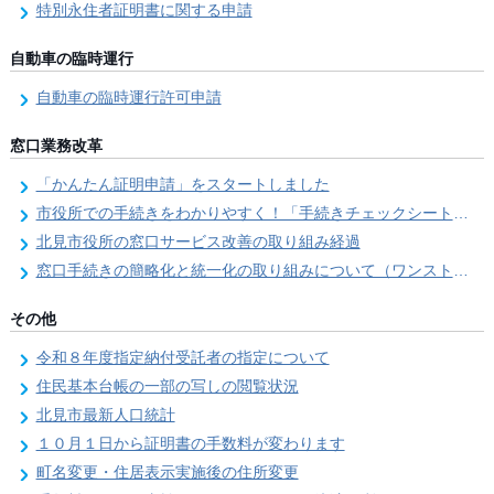
特別永住者証明書に関する申請
自動車の臨時運行
自動車の臨時運行許可申請
窓口業務改革
「かんたん証明申請」をスタートしました
市役所での手続きをわかりやすく！「手続きチェックシート」を導入しました
北見市役所の窓口サービス改善の取り組み経過
窓口手続きの簡略化と統一化の取り組みについて（ワンストップサービス推進事業）
その他
令和８年度指定納付受託者の指定について
住民基本台帳の一部の写しの閲覧状況
北見市最新人口統計
１０月１日から証明書の手数料が変わります
町名変更・住居表示実施後の住所変更