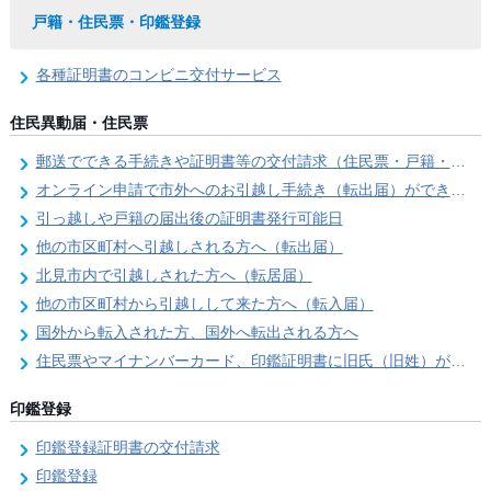
戸籍・住民票・印鑑登録
各種証明書のコンビニ交付サービス
住民異動届・住民票
郵送でできる手続きや証明書等の交付請求（住民票・戸籍・国民年金関係）
オンライン申請で市外へのお引越し手続き（転出届）ができます
引っ越しや戸籍の届出後の証明書発行可能日
他の市区町村へ引越しされる方へ（転出届）
北見市内で引越しされた方へ（転居届）
他の市区町村から引越しして来た方へ（転入届）
国外から転入された方、国外へ転出される方へ
住民票やマイナンバーカード、印鑑証明書に旧氏（旧姓）が併記できるようになりました！
印鑑登録
印鑑登録証明書の交付請求
印鑑登録