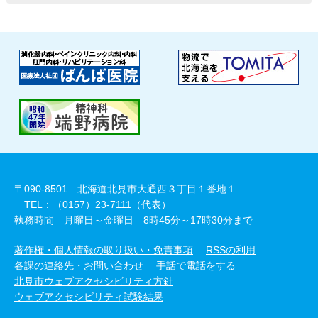
〒090-8501 北海道北見市大通西３丁目１番地１
TEL：（0157）23-7111（代表）
執務時間 月曜日～金曜日 8時45分～17時30分まで
著作権・個人情報の取り扱い・免責事項
RSSの利用
各課の連絡先・お問い合わせ
手話で電話をする
北見市ウェブアクセシビリティ方針
ウェブアクセシビリティ試験結果