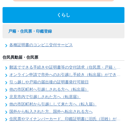
くらし
戸籍・住民票・印鑑登録
各種証明書のコンビニ交付サービス
住民異動届・住民票
郵送でできる手続きや証明書等の交付請求（住民票・戸籍・国民年金関係）
オンライン申請で市外へのお引越し手続き（転出届）ができます
引っ越しや戸籍の届出後の証明書発行可能日
他の市区町村へ引越しされる方へ（転出届）
北見市内で引越しされた方へ（転居届）
他の市区町村から引越しして来た方へ（転入届）
国外から転入された方、国外へ転出される方へ
住民票やマイナンバーカード、印鑑証明書に旧氏（旧姓）が併記できるようになりました！