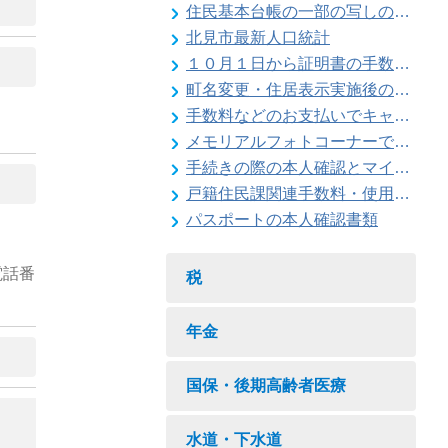
住民基本台帳の一部の写しの閲覧状況
北見市最新人口統計
１０月１日から証明書の手数料が変わります
町名変更・住居表示実施後の住所変更
手数料などのお支払いでキャッシュレス決済が利用できます
メモリアルフォトコーナーで記念撮影はいかがですか
手続きの際の本人確認とマイナンバーの確認にご協力ください
戸籍住民課関連手数料・使用料一覧
パスポートの本人確認書類
電話番
税
年金
国保・後期高齢者医療
水道・下水道