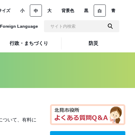
サイズ
小
大
背景色
黒
青
中
白
Foreign Language
行政・まちづくり
防災
について、有料に