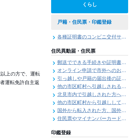
くらし
戸籍・住民票・印鑑登録
各種証明書のコンビニ交付サービス
住民異動届・住民票
郵送でできる手続きや証明書等の交付請求（住民票・戸籍・国民年金関係）
オンライン申請で市外へのお引越し手続き（転出届）ができます
歳以上の方で、運転
引っ越しや戸籍の届出後の証明書発行可能日
者運転免許自主返
他の市区町村へ引越しされる方へ（転出届）
北見市内で引越しされた方へ（転居届）
他の市区町村から引越しして来た方へ（転入届）
国外から転入された方、国外へ転出される方へ
住民票やマイナンバーカード、印鑑証明書に旧氏（旧姓）が併記できるようになりました！
印鑑登録