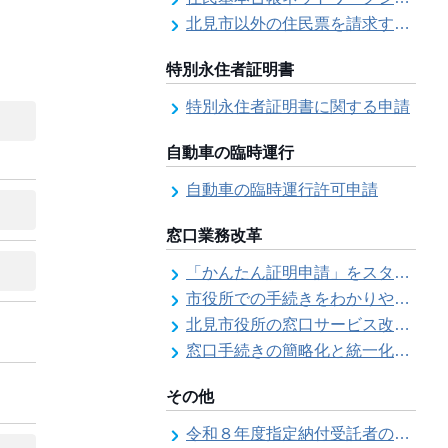
北見市以外の住民票を請求する（住民票の広域交付）
特別永住者証明書
特別永住者証明書に関する申請
自動車の臨時運行
自動車の臨時運行許可申請
窓口業務改革
「かんたん証明申請」をスタートしました
市役所での手続きをわかりやすく！「手続きチェックシート」を導入しました
北見市役所の窓口サービス改善の取り組み経過
窓口手続きの簡略化と統一化の取り組みについて（ワンストップサービス推進事業）
その他
令和８年度指定納付受託者の指定について