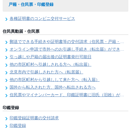
戸籍・住民票・印鑑登録
各種証明書のコンビニ交付サービス
住民異動届・住民票
郵送でできる手続きや証明書等の交付請求（住民票・戸籍・国民年金関係）
オンライン申請で市外へのお引越し手続き（転出届）ができます
引っ越しや戸籍の届出後の証明書発行可能日
他の市区町村へ引越しされる方へ（転出届）
北見市内で引越しされた方へ（転居届）
他の市区町村から引越しして来た方へ（転入届）
国外から転入された方、国外へ転出される方へ
住民票やマイナンバーカード、印鑑証明書に旧氏（旧姓）が併記できるようになりました！
印鑑登録
印鑑登録証明書の交付請求
印鑑登録