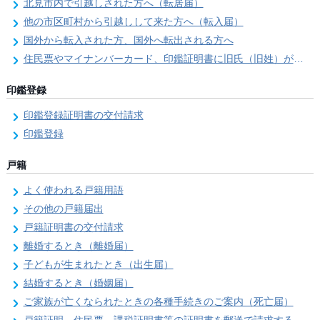
北見市内で引越しされた方へ（転居届）
他の市区町村から引越しして来た方へ（転入届）
国外から転入された方、国外へ転出される方へ
住民票やマイナンバーカード、印鑑証明書に旧氏（旧姓）が併記できるようになりました！
印鑑登録
印鑑登録証明書の交付請求
印鑑登録
戸籍
よく使われる戸籍用語
その他の戸籍届出
戸籍証明書の交付請求
離婚するとき（離婚届）
子どもが生まれたとき（出生届）
結婚するとき（婚姻届）
ご家族が亡くなられたときの各種手続きのご案内（死亡届）