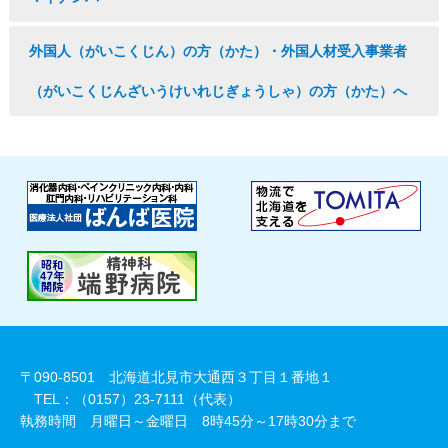
外国人（がいこくじん）の方（かた）・外国人材受入事業者
（がいこくじんざいうけいれじぎょうしゃ）の方（かた）へ
〒090-8501 北海道北見市大通西３丁目１番地１
TEL：（0157）23-7111（代表）
執務時間 月曜日～金曜日 8時45分～17時30分まで