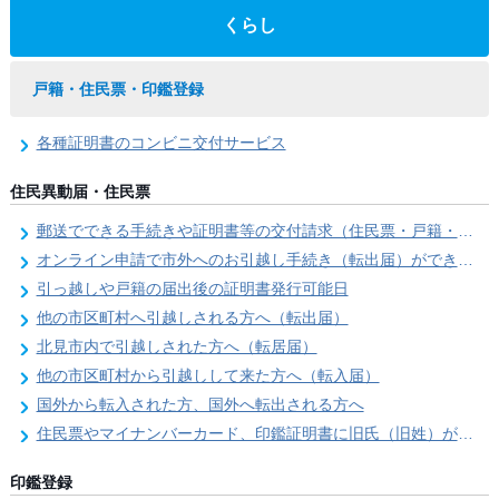
くらし
戸籍・住民票・印鑑登録
各種証明書のコンビニ交付サービス
住民異動届・住民票
郵送でできる手続きや証明書等の交付請求（住民票・戸籍・国民年金関係）
オンライン申請で市外へのお引越し手続き（転出届）ができます
引っ越しや戸籍の届出後の証明書発行可能日
他の市区町村へ引越しされる方へ（転出届）
北見市内で引越しされた方へ（転居届）
他の市区町村から引越しして来た方へ（転入届）
国外から転入された方、国外へ転出される方へ
住民票やマイナンバーカード、印鑑証明書に旧氏（旧姓）が併記できるようになりました！
印鑑登録