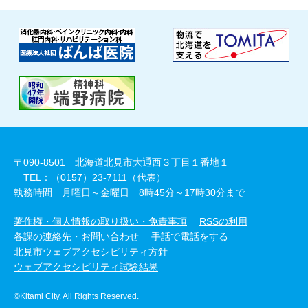
〒090-8501 北海道北見市大通西３丁目１番地１
TEL：（0157）23-7111（代表）
執務時間 月曜日～金曜日 8時45分～17時30分まで
著作権・個人情報の取り扱い・免責事項
RSSの利用
各課の連絡先・お問い合わせ
手話で電話をする
北見市ウェブアクセシビリティ方針
ウェブアクセシビリティ試験結果
©Kitami City. All Rights Reserved.