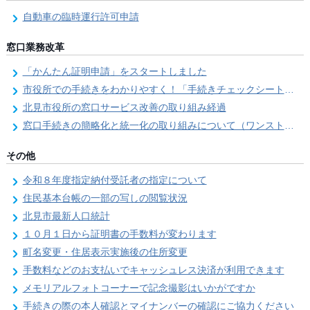
自動車の臨時運行許可申請
窓口業務改革
「かんたん証明申請」をスタートしました
市役所での手続きをわかりやすく！「手続きチェックシート」を導入しました
北見市役所の窓口サービス改善の取り組み経過
窓口手続きの簡略化と統一化の取り組みについて（ワンストップサービス推進事業）
その他
令和８年度指定納付受託者の指定について
住民基本台帳の一部の写しの閲覧状況
北見市最新人口統計
１０月１日から証明書の手数料が変わります
町名変更・住居表示実施後の住所変更
手数料などのお支払いでキャッシュレス決済が利用できます
メモリアルフォトコーナーで記念撮影はいかがですか
手続きの際の本人確認とマイナンバーの確認にご協力ください