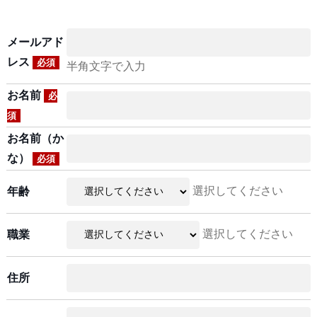
メールアド
レス
必須
半角文字で入力
お名前
必
須
お名前（か
な）
必須
選択してください
年齢
選択してください
職業
住所