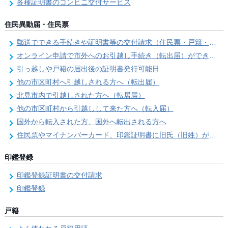
各種証明書のコンビニ交付サービス
住民異動届・住民票
郵送でできる手続きや証明書等の交付請求（住民票・戸籍・国民年金関係）
オンライン申請で市外へのお引越し手続き（転出届）ができます
引っ越しや戸籍の届出後の証明書発行可能日
他の市区町村へ引越しされる方へ（転出届）
北見市内で引越しされた方へ（転居届）
他の市区町村から引越しして来た方へ（転入届）
国外から転入された方、国外へ転出される方へ
住民票やマイナンバーカード、印鑑証明書に旧氏（旧姓）が併記できるようになりました！
印鑑登録
印鑑登録証明書の交付請求
印鑑登録
戸籍