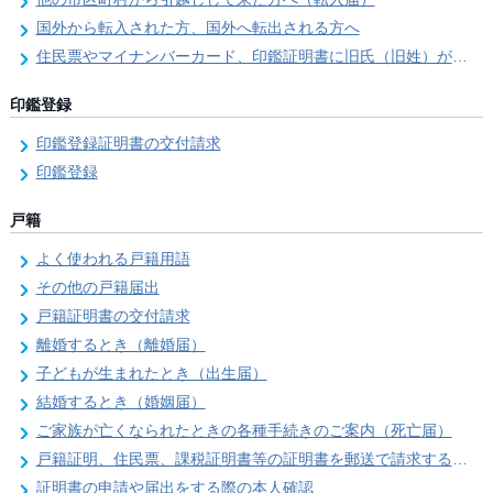
国外から転入された方、国外へ転出される方へ
住民票やマイナンバーカード、印鑑証明書に旧氏（旧姓）が併記できるようになりました！
印鑑登録
印鑑登録証明書の交付請求
印鑑登録
戸籍
よく使われる戸籍用語
その他の戸籍届出
戸籍証明書の交付請求
離婚するとき（離婚届）
子どもが生まれたとき（出生届）
結婚するとき（婚姻届）
ご家族が亡くなられたときの各種手続きのご案内（死亡届）
戸籍証明、住民票、課税証明書等の証明書を郵送で請求する際の本人確認
証明書の申請や届出をする際の本人確認