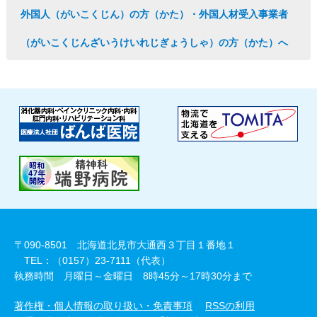
外国人（がいこくじん）の方（かた）・外国人材受入事業者
（がいこくじんざいうけいれじぎょうしゃ）の方（かた）へ
〒090-8501 北海道北見市大通西３丁目１番地１
TEL：（0157）23-7111（代表）
執務時間 月曜日～金曜日 8時45分～17時30分まで
著作権・個人情報の取り扱い・免責事項
RSSの利用