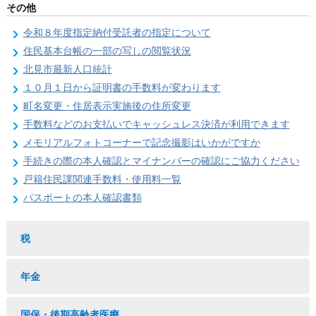
その他
令和８年度指定納付受託者の指定について
住民基本台帳の一部の写しの閲覧状況
北見市最新人口統計
１０月１日から証明書の手数料が変わります
町名変更・住居表示実施後の住所変更
手数料などのお支払いでキャッシュレス決済が利用できます
メモリアルフォトコーナーで記念撮影はいかがですか
手続きの際の本人確認とマイナンバーの確認にご協力ください
戸籍住民課関連手数料・使用料一覧
パスポートの本人確認書類
税
年金
国保・後期高齢者医療