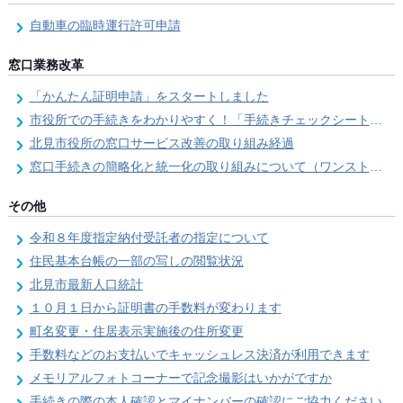
自動車の臨時運行許可申請
窓口業務改革
「かんたん証明申請」をスタートしました
市役所での手続きをわかりやすく！「手続きチェックシート」を導入しました
北見市役所の窓口サービス改善の取り組み経過
窓口手続きの簡略化と統一化の取り組みについて（ワンストップサービス推進事業）
その他
令和８年度指定納付受託者の指定について
住民基本台帳の一部の写しの閲覧状況
北見市最新人口統計
１０月１日から証明書の手数料が変わります
町名変更・住居表示実施後の住所変更
手数料などのお支払いでキャッシュレス決済が利用できます
メモリアルフォトコーナーで記念撮影はいかがですか
手続きの際の本人確認とマイナンバーの確認にご協力ください