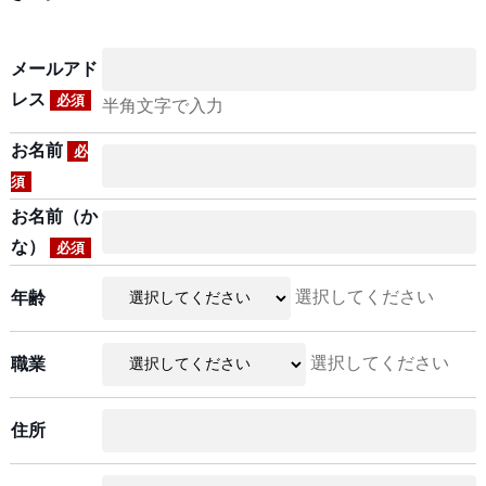
メールアド
レス
必須
半角文字で入力
お名前
必
須
お名前（か
な）
必須
選択してください
年齢
選択してください
職業
住所