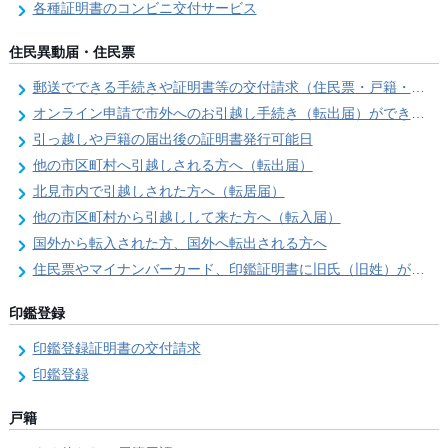
各種証明書のコンビニ交付サービス
住民異動届・住民票
郵送でできる手続きや証明書等の交付請求（住民票・戸籍・国民年金関係）
オンライン申請で市外へのお引越し手続き（転出届）ができます
引っ越しや戸籍の届出後の証明書発行可能日
他の市区町村へ引越しされる方へ（転出届）
北見市内で引越しされた方へ（転居届）
他の市区町村から引越しして来た方へ（転入届）
国外から転入された方、国外へ転出される方へ
住民票やマイナンバーカード、印鑑証明書に旧氏（旧姓）が併記できるようになりました！
印鑑登録
印鑑登録証明書の交付請求
印鑑登録
戸籍