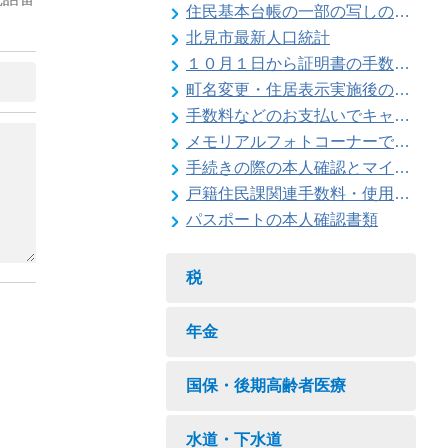
住民基本台帳の一部の写しの閲覧状況
北見市最新人口統計
１０月１日から証明書の手数料が変わります
町名変更・住居表示実施後の住所変更
手数料などのお支払いでキャッシュレス決済が利用できます
メモリアルフォトコーナーで記念撮影はいかがですか
手続きの際の本人確認とマイナンバーの確認にご協力ください
戸籍住民課関連手数料・使用料一覧
パスポートの本人確認書類
税
年金
国保・後期高齢者医療
水道・下水道