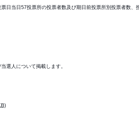
投票日当日57投票所の投票者数及び期日前投票所別投票者数、
び当選人について掲載します。
B)