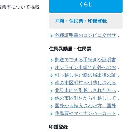
くらし
投票率について掲載
戸籍・住民票・印鑑登録
各種証明書のコンビニ交付サービス
住民異動届・住民票
郵送でできる手続きや証明書等の交付請求（住民票・戸籍・国民年金関係）
オンライン申請で市外へのお引越し手続き（転出届）ができます
引っ越しや戸籍の届出後の証明書発行可能日
他の市区町村へ引越しされる方へ（転出届）
北見市内で引越しされた方へ（転居届）
他の市区町村から引越しして来た方へ（転入届）
国外から転入された方、国外へ転出される方へ
住民票やマイナンバーカード、印鑑証明書に旧氏（旧姓）が併記できるようになりました！
印鑑登録