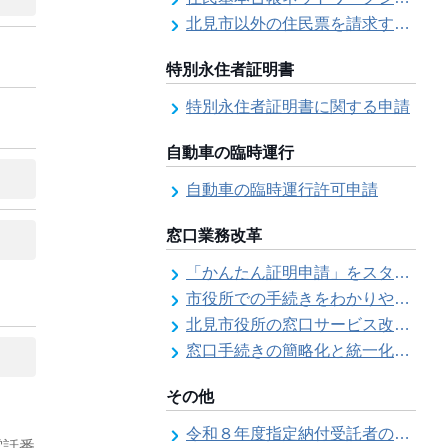
北見市以外の住民票を請求する（住民票の広域交付）
特別永住者証明書
特別永住者証明書に関する申請
自動車の臨時運行
自動車の臨時運行許可申請
窓口業務改革
「かんたん証明申請」をスタートしました
市役所での手続きをわかりやすく！「手続きチェックシート」を導入しました
北見市役所の窓口サービス改善の取り組み経過
窓口手続きの簡略化と統一化の取り組みについて（ワンストップサービス推進事業）
その他
令和８年度指定納付受託者の指定について
電話番