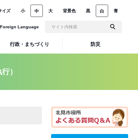
サイズ
小
大
背景色
黒
青
中
白
Foreign Language
行政・まちづくり
防災
執行）