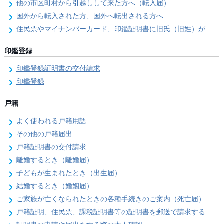
他の市区町村から引越しして来た方へ（転入届）
国外から転入された方、国外へ転出される方へ
住民票やマイナンバーカード、印鑑証明書に旧氏（旧姓）が併記できるようになりました！
印鑑登録
印鑑登録証明書の交付請求
印鑑登録
戸籍
よく使われる戸籍用語
その他の戸籍届出
戸籍証明書の交付請求
離婚するとき（離婚届）
子どもが生まれたとき（出生届）
結婚するとき（婚姻届）
ご家族が亡くなられたときの各種手続きのご案内（死亡届）
戸籍証明、住民票、課税証明書等の証明書を郵送で請求する際の本人確認