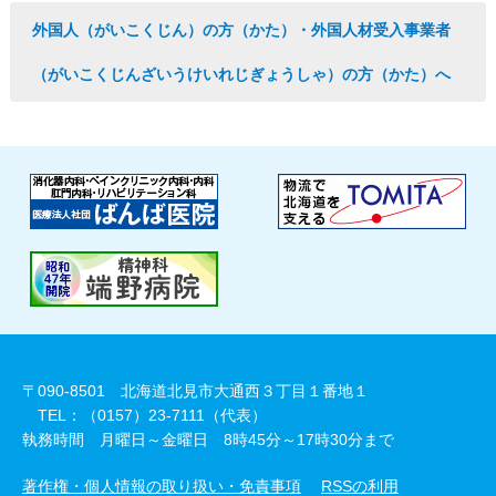
外国人（がいこくじん）の方（かた）・外国人材受入事業者
（がいこくじんざいうけいれじぎょうしゃ）の方（かた）へ
〒090-8501 北海道北見市大通西３丁目１番地１
TEL：（0157）23-7111（代表）
執務時間 月曜日～金曜日 8時45分～17時30分まで
著作権・個人情報の取り扱い・免責事項
RSSの利用