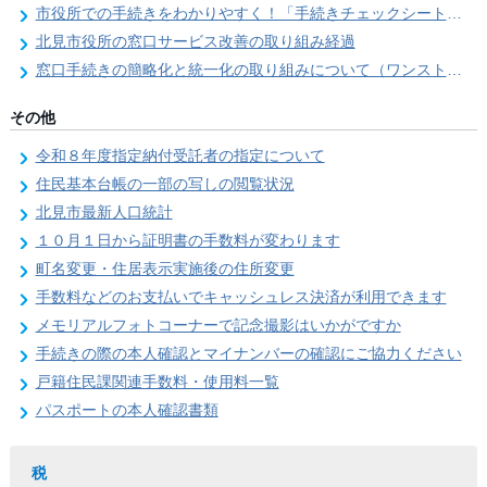
市役所での手続きをわかりやすく！「手続きチェックシート」を導入しました
北見市役所の窓口サービス改善の取り組み経過
窓口手続きの簡略化と統一化の取り組みについて（ワンストップサービス推進事業）
その他
令和８年度指定納付受託者の指定について
住民基本台帳の一部の写しの閲覧状況
北見市最新人口統計
１０月１日から証明書の手数料が変わります
町名変更・住居表示実施後の住所変更
手数料などのお支払いでキャッシュレス決済が利用できます
メモリアルフォトコーナーで記念撮影はいかがですか
手続きの際の本人確認とマイナンバーの確認にご協力ください
戸籍住民課関連手数料・使用料一覧
パスポートの本人確認書類
税