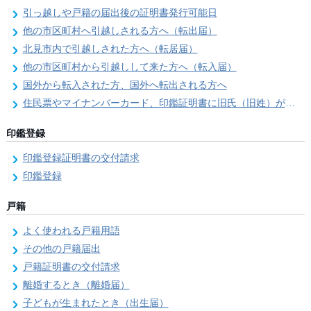
引っ越しや戸籍の届出後の証明書発行可能日
他の市区町村へ引越しされる方へ（転出届）
北見市内で引越しされた方へ（転居届）
他の市区町村から引越しして来た方へ（転入届）
国外から転入された方、国外へ転出される方へ
住民票やマイナンバーカード、印鑑証明書に旧氏（旧姓）が併記できるようになりました！
印鑑登録
印鑑登録証明書の交付請求
印鑑登録
戸籍
よく使われる戸籍用語
その他の戸籍届出
戸籍証明書の交付請求
離婚するとき（離婚届）
子どもが生まれたとき（出生届）