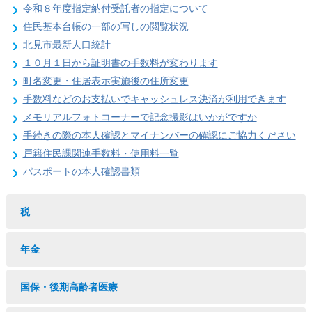
令和８年度指定納付受託者の指定について
住民基本台帳の一部の写しの閲覧状況
北見市最新人口統計
１０月１日から証明書の手数料が変わります
町名変更・住居表示実施後の住所変更
手数料などのお支払いでキャッシュレス決済が利用できます
メモリアルフォトコーナーで記念撮影はいかがですか
手続きの際の本人確認とマイナンバーの確認にご協力ください
戸籍住民課関連手数料・使用料一覧
パスポートの本人確認書類
税
年金
国保・後期高齢者医療