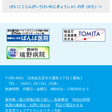
（がいこくじんざいうけいれじぎょうしゃ）の方（かた）へ
〒090-8501 北海道北見市大通西３丁目１番地１
TEL：（0157）23-7111（代表）
執務時間 月曜日～金曜日 8時45分～17時30分まで
著作権・個人情報の取り扱い・免責事項
RSSの利用
各課の連絡先・お問い合わせ
手話で電話をする
北見市ウェブアクセシビリティ方針