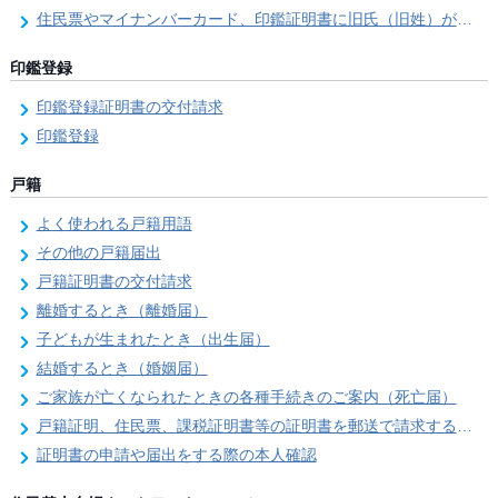
住民票やマイナンバーカード、印鑑証明書に旧氏（旧姓）が併記できるようになりました！
印鑑登録
印鑑登録証明書の交付請求
印鑑登録
戸籍
よく使われる戸籍用語
その他の戸籍届出
戸籍証明書の交付請求
離婚するとき（離婚届）
子どもが生まれたとき（出生届）
結婚するとき（婚姻届）
ご家族が亡くなられたときの各種手続きのご案内（死亡届）
戸籍証明、住民票、課税証明書等の証明書を郵送で請求する際の本人確認
証明書の申請や届出をする際の本人確認