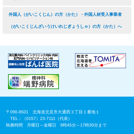
外国人（がいこくじん）の方（かた）・外国人材受入事業者
（がいこくじんざいうけいれじぎょうしゃ）の方（かた）へ
〒090-8501 北海道北見市大通西３丁目１番地１
TEL：（0157）23-7111（代表）
執務時間 月曜日～金曜日 8時45分～17時30分まで