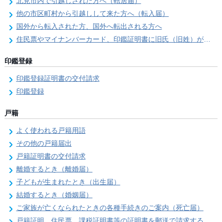
北見市内で引越しされた方へ（転居届）
他の市区町村から引越しして来た方へ（転入届）
国外から転入された方、国外へ転出される方へ
住民票やマイナンバーカード、印鑑証明書に旧氏（旧姓）が併記できるようになりました！
印鑑登録
印鑑登録証明書の交付請求
印鑑登録
戸籍
よく使われる戸籍用語
その他の戸籍届出
戸籍証明書の交付請求
離婚するとき（離婚届）
子どもが生まれたとき（出生届）
結婚するとき（婚姻届）
ご家族が亡くなられたときの各種手続きのご案内（死亡届）
戸籍証明、住民票、課税証明書等の証明書を郵送で請求する際の本人確認