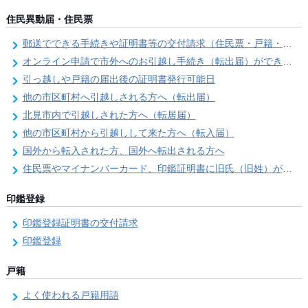
住民異動届・住民票
郵送でできる手続きや証明書等の交付請求（住民票・戸籍・国民年金関係）
オンライン申請で市外へのお引越し手続き（転出届）ができます
引っ越しや戸籍の届出後の証明書発行可能日
他の市区町村へ引越しされる方へ（転出届）
北見市内で引越しされた方へ（転居届）
他の市区町村から引越しして来た方へ（転入届）
国外から転入された方、国外へ転出される方へ
住民票やマイナンバーカード、印鑑証明書に旧氏（旧姓）が併記できるようになりました！
印鑑登録
印鑑登録証明書の交付請求
印鑑登録
戸籍
よく使われる戸籍用語