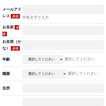
メールアド
レス
必須
半角文字で入力
お名前
必
須
お名前（か
な）
必須
選択してください
年齢
選択してください
職業
住所