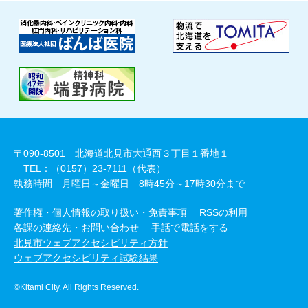
〒090-8501 北海道北見市大通西３丁目１番地１
TEL：（0157）23-7111（代表）
執務時間 月曜日～金曜日 8時45分～17時30分まで
著作権・個人情報の取り扱い・免責事項
RSSの利用
各課の連絡先・お問い合わせ
手話で電話をする
北見市ウェブアクセシビリティ方針
ウェブアクセシビリティ試験結果
©Kitami City. All Rights Reserved.