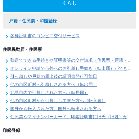
くらし
戸籍・住民票・印鑑登録
各種証明書のコンビニ交付サービス
住民異動届・住民票
郵送でできる手続きや証明書等の交付請求（住民票・戸籍・国民年金関係）
オンライン申請で市外へのお引越し手続き（転出届）ができます
引っ越しや戸籍の届出後の証明書発行可能日
他の市区町村へ引越しされる方へ（転出届）
北見市内で引越しされた方へ（転居届）
他の市区町村から引越しして来た方へ（転入届）
国外から転入された方、国外へ転出される方へ
住民票やマイナンバーカード、印鑑証明書に旧氏（旧姓）が併記できるようになりました！
印鑑登録