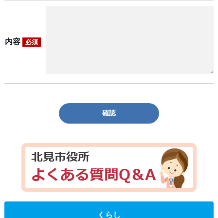
内容
必須
確認
くらし