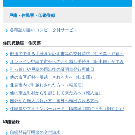
戸籍・住民票・印鑑登録
各種証明書のコンビニ交付サービス
住民異動届・住民票
郵送でできる手続きや証明書等の交付請求（住民票・戸籍・国民年金関係）
オンライン申請で市外へのお引越し手続き（転出届）ができます
引っ越しや戸籍の届出後の証明書発行可能日
他の市区町村へ引越しされる方へ（転出届）
北見市内で引越しされた方へ（転居届）
他の市区町村から引越しして来た方へ（転入届）
国外から転入された方、国外へ転出される方へ
住民票やマイナンバーカード、印鑑証明書に旧氏（旧姓）が併記できるようになりました！
印鑑登録
印鑑登録証明書の交付請求