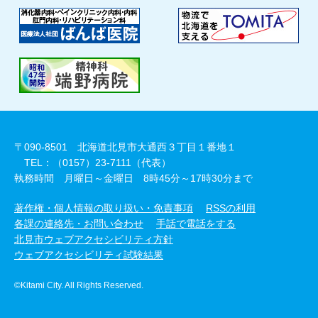
〒090-8501 北海道北見市大通西３丁目１番地１
TEL：（0157）23-7111（代表）
執務時間 月曜日～金曜日 8時45分～17時30分まで
著作権・個人情報の取り扱い・免責事項
RSSの利用
各課の連絡先・お問い合わせ
手話で電話をする
北見市ウェブアクセシビリティ方針
ウェブアクセシビリティ試験結果
©Kitami City. All Rights Reserved.