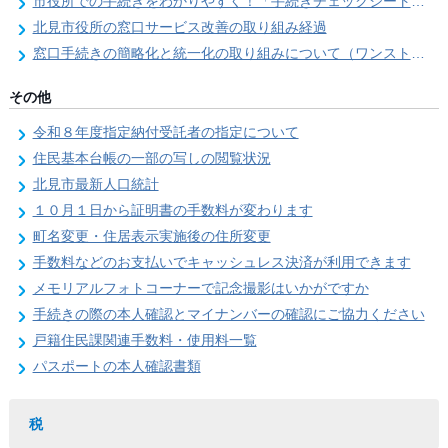
市役所での手続きをわかりやすく！「手続きチェックシート」を導入しました
北見市役所の窓口サービス改善の取り組み経過
窓口手続きの簡略化と統一化の取り組みについて（ワンストップサービス推進事業）
その他
令和８年度指定納付受託者の指定について
住民基本台帳の一部の写しの閲覧状況
北見市最新人口統計
１０月１日から証明書の手数料が変わります
町名変更・住居表示実施後の住所変更
手数料などのお支払いでキャッシュレス決済が利用できます
メモリアルフォトコーナーで記念撮影はいかがですか
手続きの際の本人確認とマイナンバーの確認にご協力ください
戸籍住民課関連手数料・使用料一覧
パスポートの本人確認書類
税