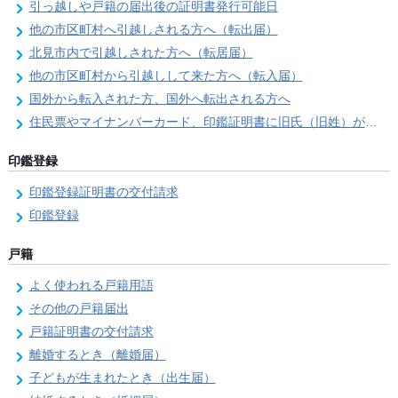
引っ越しや戸籍の届出後の証明書発行可能日
他の市区町村へ引越しされる方へ（転出届）
北見市内で引越しされた方へ（転居届）
他の市区町村から引越しして来た方へ（転入届）
国外から転入された方、国外へ転出される方へ
住民票やマイナンバーカード、印鑑証明書に旧氏（旧姓）が併記できるようになりました！
印鑑登録
印鑑登録証明書の交付請求
印鑑登録
戸籍
よく使われる戸籍用語
その他の戸籍届出
戸籍証明書の交付請求
離婚するとき（離婚届）
子どもが生まれたとき（出生届）