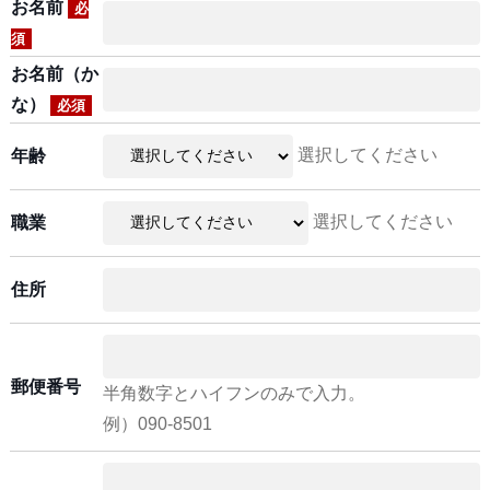
お名前
必
須
お名前（か
な）
必須
選択してください
年齢
選択してください
職業
住所
郵便番号
半角数字とハイフンのみで入力。
例）090-8501