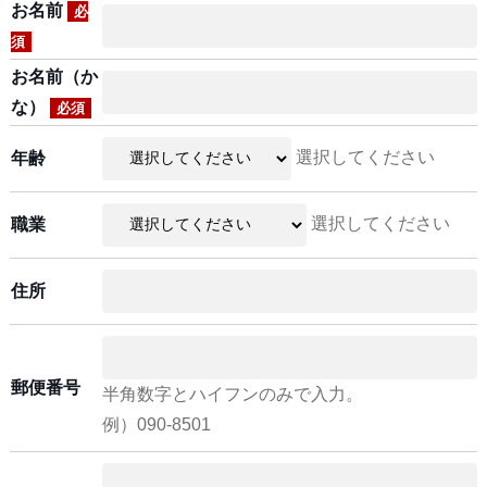
お名前
必
須
お名前（か
な）
必須
選択してください
年齢
選択してください
職業
住所
郵便番号
半角数字とハイフンのみで入力。
例）090-8501