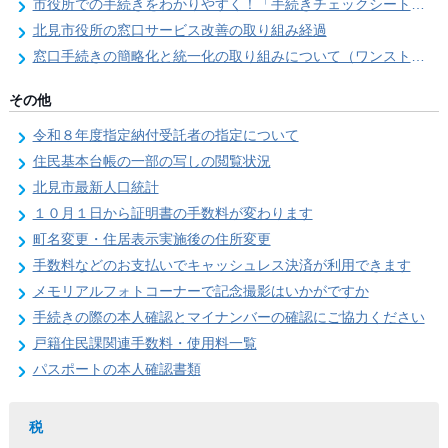
市役所での手続きをわかりやすく！「手続きチェックシート」を導入しました
北見市役所の窓口サービス改善の取り組み経過
窓口手続きの簡略化と統一化の取り組みについて（ワンストップサービス推進事業）
その他
令和８年度指定納付受託者の指定について
住民基本台帳の一部の写しの閲覧状況
北見市最新人口統計
１０月１日から証明書の手数料が変わります
町名変更・住居表示実施後の住所変更
手数料などのお支払いでキャッシュレス決済が利用できます
メモリアルフォトコーナーで記念撮影はいかがですか
手続きの際の本人確認とマイナンバーの確認にご協力ください
戸籍住民課関連手数料・使用料一覧
パスポートの本人確認書類
税