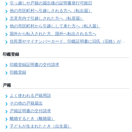
引っ越しや戸籍の届出後の証明書発行可能日
他の市区町村へ引越しされる方へ（転出届）
北見市内で引越しされた方へ（転居届）
他の市区町村から引越しして来た方へ（転入届）
国外から転入された方、国外へ転出される方へ
住民票やマイナンバーカード、印鑑証明書に旧氏（旧姓）が併記できるようになりました！
印鑑登録
印鑑登録証明書の交付請求
印鑑登録
戸籍
よく使われる戸籍用語
その他の戸籍届出
戸籍証明書の交付請求
離婚するとき（離婚届）
子どもが生まれたとき（出生届）