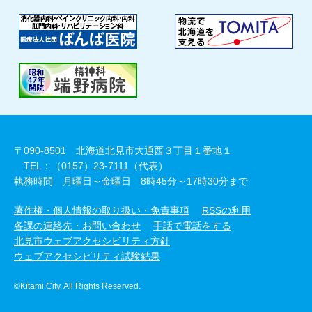
〒090-8501 北海道北見市大通西３丁目１番地１
TEL：（0157）23-7111（代表）
執務時間 月曜日～金曜日 8時45分～17時30分まで
著作権・個人情報の取り扱い・免責事項
RSSの利用
各課の連絡先・お問い合わせ
手話で電話をする
北見市ウェブアクセシビリティ方針
ウェブアクセシビリティ試験結果
©Kitami City. All Rights Reserved.