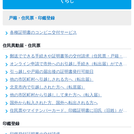
くらし
戸籍・住民票・印鑑登録
各種証明書のコンビニ交付サービス
住民異動届・住民票
郵送でできる手続きや証明書等の交付請求（住民票・戸籍・国民年金関係）
オンライン申請で市外へのお引越し手続き（転出届）ができます
引っ越しや戸籍の届出後の証明書発行可能日
他の市区町村へ引越しされる方へ（転出届）
北見市内で引越しされた方へ（転居届）
他の市区町村から引越しして来た方へ（転入届）
国外から転入された方、国外へ転出される方へ
住民票やマイナンバーカード、印鑑証明書に旧氏（旧姓）が併記できるようになりました！
印鑑登録