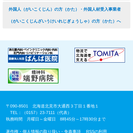
外国人（がいこくじん）の方（かた）・外国人材受入事業者
（がいこくじんざいうけいれじぎょうしゃ）の方（かた）へ
〒090-8501 北海道北見市大通西３丁目１番地１
TEL：（0157）23-7111（代表）
執務時間 月曜日～金曜日 8時45分～17時30分まで
著作権・個人情報の取り扱い・免責事項
RSSの利用