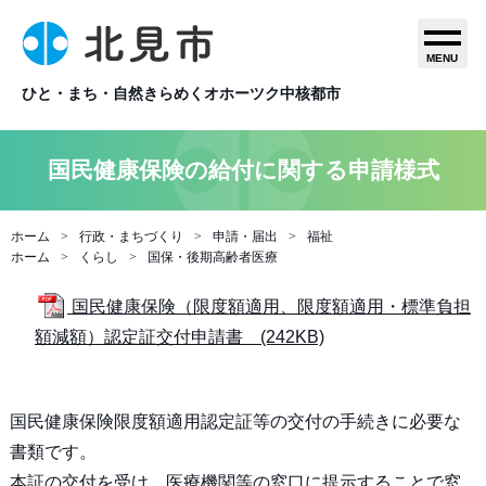
MENU
ひと・まち・自然きらめくオホーツク中核都市
国民健康保険の給付に関する申請様式
ホーム
行政・まちづくり
申請・届出
福祉
ホーム
くらし
国保・後期高齢者医療
国民健康保険（限度額適用、限度額適用・標準負担
額減額）認定証交付申請書 (242KB)
国民健康保険限度額適用認定証等の交付の手続きに必要な
書類です。
本証の交付を受け、医療機関等の窓口に提示することで窓