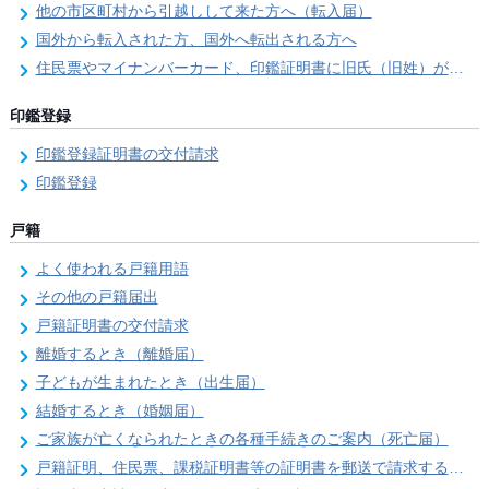
他の市区町村から引越しして来た方へ（転入届）
国外から転入された方、国外へ転出される方へ
住民票やマイナンバーカード、印鑑証明書に旧氏（旧姓）が併記できるようになりました！
印鑑登録
印鑑登録証明書の交付請求
印鑑登録
戸籍
よく使われる戸籍用語
その他の戸籍届出
戸籍証明書の交付請求
離婚するとき（離婚届）
子どもが生まれたとき（出生届）
結婚するとき（婚姻届）
ご家族が亡くなられたときの各種手続きのご案内（死亡届）
戸籍証明、住民票、課税証明書等の証明書を郵送で請求する際の本人確認