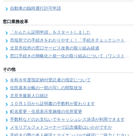
自動車の臨時運行許可申請
窓口業務改革
「かんたん証明申請」をスタートしました
市役所での手続きをわかりやすく！「手続きチェックシート」を導入しました
北見市役所の窓口サービス改善の取り組み経過
窓口手続きの簡略化と統一化の取り組みについて（ワンストップサービス推進事業）
その他
令和８年度指定納付受託者の指定について
住民基本台帳の一部の写しの閲覧状況
北見市最新人口統計
１０月１日から証明書の手数料が変わります
町名変更・住居表示実施後の住所変更
手数料などのお支払いでキャッシュレス決済が利用できます
メモリアルフォトコーナーで記念撮影はいかがですか
手続きの際の本人確認とマイナンバーの確認にご協力ください