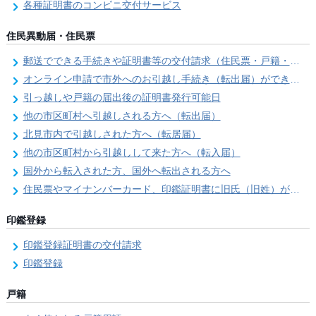
各種証明書のコンビニ交付サービス
住民異動届・住民票
郵送でできる手続きや証明書等の交付請求（住民票・戸籍・国民年金関係）
オンライン申請で市外へのお引越し手続き（転出届）ができます
引っ越しや戸籍の届出後の証明書発行可能日
他の市区町村へ引越しされる方へ（転出届）
北見市内で引越しされた方へ（転居届）
他の市区町村から引越しして来た方へ（転入届）
国外から転入された方、国外へ転出される方へ
住民票やマイナンバーカード、印鑑証明書に旧氏（旧姓）が併記できるようになりました！
印鑑登録
印鑑登録証明書の交付請求
印鑑登録
戸籍