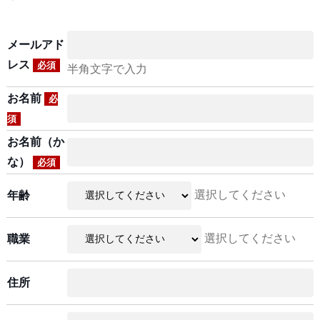
メールアド
レス
必須
半角文字で入力
お名前
必
須
お名前（か
な）
必須
選択してください
年齢
選択してください
職業
住所