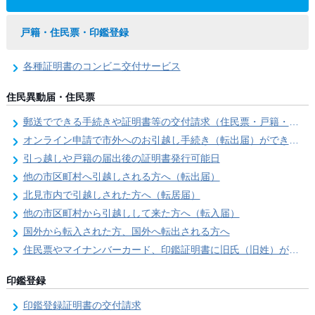
戸籍・住民票・印鑑登録
各種証明書のコンビニ交付サービス
住民異動届・住民票
郵送でできる手続きや証明書等の交付請求（住民票・戸籍・国民年金関係）
オンライン申請で市外へのお引越し手続き（転出届）ができます
引っ越しや戸籍の届出後の証明書発行可能日
他の市区町村へ引越しされる方へ（転出届）
北見市内で引越しされた方へ（転居届）
他の市区町村から引越しして来た方へ（転入届）
国外から転入された方、国外へ転出される方へ
住民票やマイナンバーカード、印鑑証明書に旧氏（旧姓）が併記できるようになりました！
印鑑登録
印鑑登録証明書の交付請求