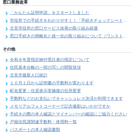
窓口業務改革
「かんたん証明申請」をスタートしました
市役所での手続きをわかりやすく！「手続きチェックシート」を導入しました
北見市役所の窓口サービス改善の取り組み経過
窓口手続きの簡略化と統一化の取り組みについて（ワンストップサービス推進事業）
その他
令和８年度指定納付受託者の指定について
住民基本台帳の一部の写しの閲覧状況
北見市最新人口統計
１０月１日から証明書の手数料が変わります
町名変更・住居表示実施後の住所変更
手数料などのお支払いでキャッシュレス決済が利用できます
メモリアルフォトコーナーで記念撮影はいかがですか
手続きの際の本人確認とマイナンバーの確認にご協力ください
戸籍住民課関連手数料・使用料一覧
パスポートの本人確認書類