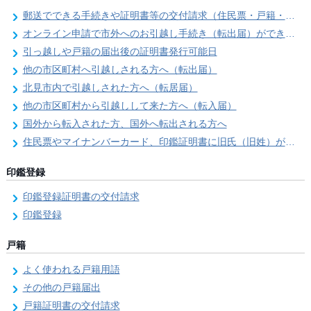
郵送でできる手続きや証明書等の交付請求（住民票・戸籍・国民年金関係）
オンライン申請で市外へのお引越し手続き（転出届）ができます
引っ越しや戸籍の届出後の証明書発行可能日
他の市区町村へ引越しされる方へ（転出届）
北見市内で引越しされた方へ（転居届）
他の市区町村から引越しして来た方へ（転入届）
国外から転入された方、国外へ転出される方へ
住民票やマイナンバーカード、印鑑証明書に旧氏（旧姓）が併記できるようになりました！
印鑑登録
印鑑登録証明書の交付請求
印鑑登録
戸籍
よく使われる戸籍用語
その他の戸籍届出
戸籍証明書の交付請求