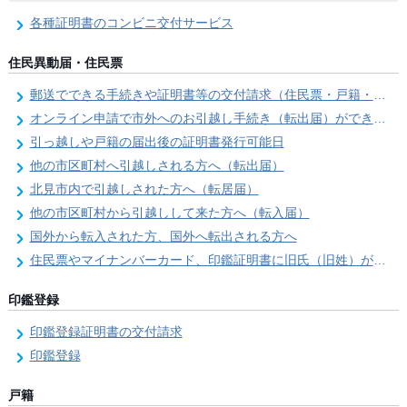
各種証明書のコンビニ交付サービス
住民異動届・住民票
郵送でできる手続きや証明書等の交付請求（住民票・戸籍・国民年金関係）
オンライン申請で市外へのお引越し手続き（転出届）ができます
引っ越しや戸籍の届出後の証明書発行可能日
他の市区町村へ引越しされる方へ（転出届）
北見市内で引越しされた方へ（転居届）
他の市区町村から引越しして来た方へ（転入届）
国外から転入された方、国外へ転出される方へ
住民票やマイナンバーカード、印鑑証明書に旧氏（旧姓）が併記できるようになりました！
印鑑登録
印鑑登録証明書の交付請求
印鑑登録
戸籍