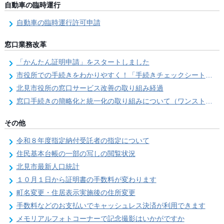
自動車の臨時運行
自動車の臨時運行許可申請
窓口業務改革
「かんたん証明申請」をスタートしました
市役所での手続きをわかりやすく！「手続きチェックシート」を導入しました
北見市役所の窓口サービス改善の取り組み経過
窓口手続きの簡略化と統一化の取り組みについて（ワンストップサービス推進事業）
その他
令和８年度指定納付受託者の指定について
住民基本台帳の一部の写しの閲覧状況
北見市最新人口統計
１０月１日から証明書の手数料が変わります
町名変更・住居表示実施後の住所変更
手数料などのお支払いでキャッシュレス決済が利用できます
メモリアルフォトコーナーで記念撮影はいかがですか