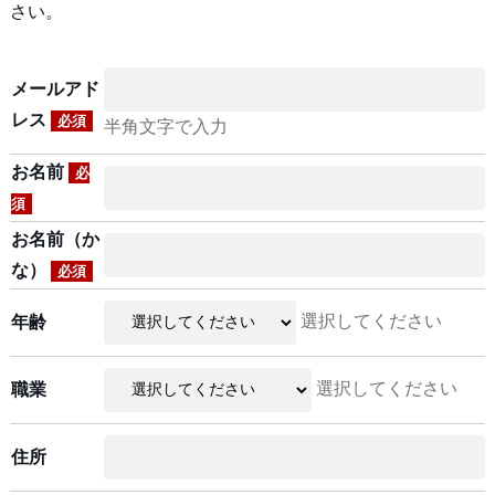
さい。
メールアド
レス
必須
半角文字で入力
お名前
必
須
お名前（か
な）
必須
選択してください
年齢
選択してください
職業
住所