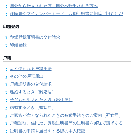
国外から転入された方、国外へ転出される方へ
住民票やマイナンバーカード、印鑑証明書に旧氏（旧姓）が併記できるようになりました！
印鑑登録
印鑑登録証明書の交付請求
印鑑登録
戸籍
よく使われる戸籍用語
その他の戸籍届出
戸籍証明書の交付請求
離婚するとき（離婚届）
子どもが生まれたとき（出生届）
結婚するとき（婚姻届）
ご家族が亡くなられたときの各種手続きのご案内（死亡届）
戸籍証明、住民票、課税証明書等の証明書を郵送で請求する際の本人確認
証明書の申請や届出をする際の本人確認