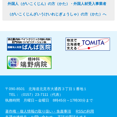
外国人（がいこくじん）の方（かた）・外国人材受入事業者
（がいこくじんざいうけいれじぎょうしゃ）の方（かた）へ
〒090-8501 北海道北見市大通西３丁目１番地１
TEL：（0157）23-7111（代表）
執務時間 月曜日～金曜日 8時45分～17時30分まで
著作権・個人情報の取り扱い・免責事項
RSSの利用