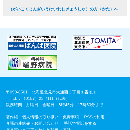
（がいこくじんざいうけいれじぎょうしゃ）の方（かた）へ
〒090-8501 北海道北見市大通西３丁目１番地１
TEL：（0157）23-7111（代表）
執務時間 月曜日～金曜日 8時45分～17時30分まで
著作権・個人情報の取り扱い・免責事項
RSSの利用
各課の連絡先・お問い合わせ
手話で電話をする
北見市ウェブアクセシビリティ方針