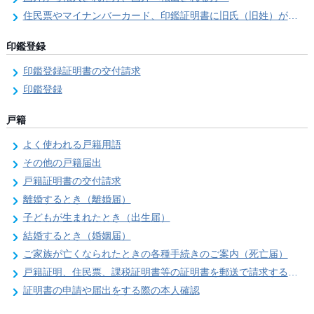
住民票やマイナンバーカード、印鑑証明書に旧氏（旧姓）が併記できるようになりました！
印鑑登録
印鑑登録証明書の交付請求
印鑑登録
戸籍
よく使われる戸籍用語
その他の戸籍届出
戸籍証明書の交付請求
離婚するとき（離婚届）
子どもが生まれたとき（出生届）
結婚するとき（婚姻届）
ご家族が亡くなられたときの各種手続きのご案内（死亡届）
戸籍証明、住民票、課税証明書等の証明書を郵送で請求する際の本人確認
証明書の申請や届出をする際の本人確認