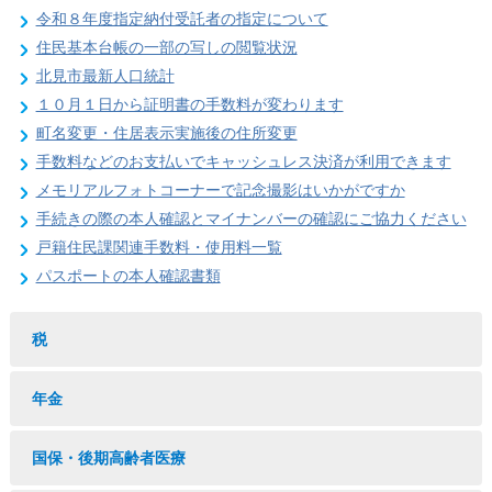
令和８年度指定納付受託者の指定について
住民基本台帳の一部の写しの閲覧状況
北見市最新人口統計
１０月１日から証明書の手数料が変わります
町名変更・住居表示実施後の住所変更
手数料などのお支払いでキャッシュレス決済が利用できます
メモリアルフォトコーナーで記念撮影はいかがですか
手続きの際の本人確認とマイナンバーの確認にご協力ください
戸籍住民課関連手数料・使用料一覧
パスポートの本人確認書類
税
年金
国保・後期高齢者医療