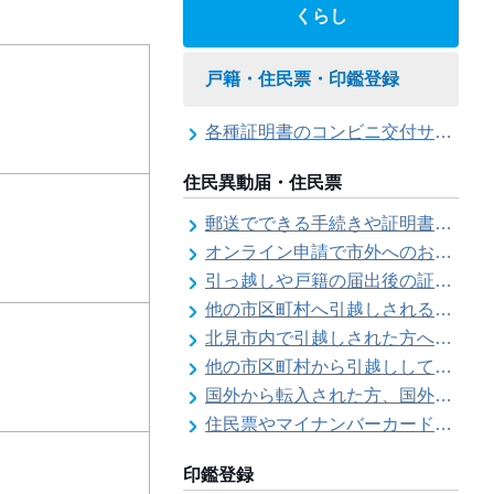
くらし
戸籍・住民票・印鑑登録
各種証明書のコンビニ交付サービス
住民異動届・住民票
郵送でできる手続きや証明書等の交付請求（住民票・戸籍・国民年金関係）
オンライン申請で市外へのお引越し手続き（転出届）ができます
引っ越しや戸籍の届出後の証明書発行可能日
他の市区町村へ引越しされる方へ（転出届）
北見市内で引越しされた方へ（転居届）
他の市区町村から引越しして来た方へ（転入届）
国外から転入された方、国外へ転出される方へ
住民票やマイナンバーカード、印鑑証明書に旧氏（旧姓）が併記できるようになりました！
印鑑登録