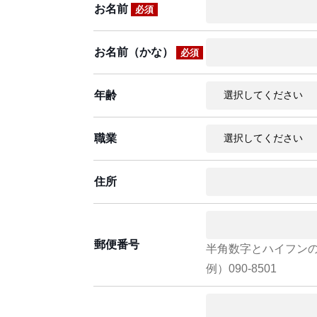
お名前
必須
お名前（かな）
必須
年齢
職業
住所
郵便番号
半角数字とハイフン
例）090-8501