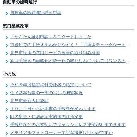
自動車の臨時運行
自動車の臨時運行許可申請
窓口業務改革
「かんたん証明申請」をスタートしました
市役所での手続きをわかりやすく！「手続きチェックシート」を導入しました
北見市役所の窓口サービス改善の取り組み経過
窓口手続きの簡略化と統一化の取り組みについて（ワンストップサービス推進事業）
その他
令和８年度指定納付受託者の指定について
住民基本台帳の一部の写しの閲覧状況
北見市最新人口統計
１０月１日から証明書の手数料が変わります
町名変更・住居表示実施後の住所変更
手数料などのお支払いでキャッシュレス決済が利用できます
メモリアルフォトコーナーで記念撮影はいかがですか