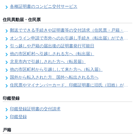
各種証明書のコンビニ交付サービス
住民異動届・住民票
郵送でできる手続きや証明書等の交付請求（住民票・戸籍・国民年金関係）
オンライン申請で市外へのお引越し手続き（転出届）ができます
引っ越しや戸籍の届出後の証明書発行可能日
他の市区町村へ引越しされる方へ（転出届）
北見市内で引越しされた方へ（転居届）
他の市区町村から引越しして来た方へ（転入届）
国外から転入された方、国外へ転出される方へ
住民票やマイナンバーカード、印鑑証明書に旧氏（旧姓）が併記できるようになりました！
印鑑登録
印鑑登録証明書の交付請求
印鑑登録
戸籍