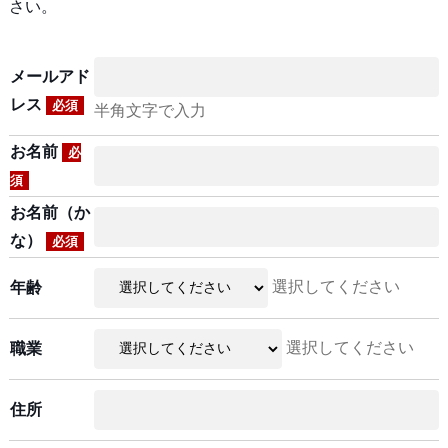
さい。
メールアド
レス
必須
半角文字で入力
お名前
必
須
お名前（か
な）
必須
選択してください
年齢
選択してください
職業
住所