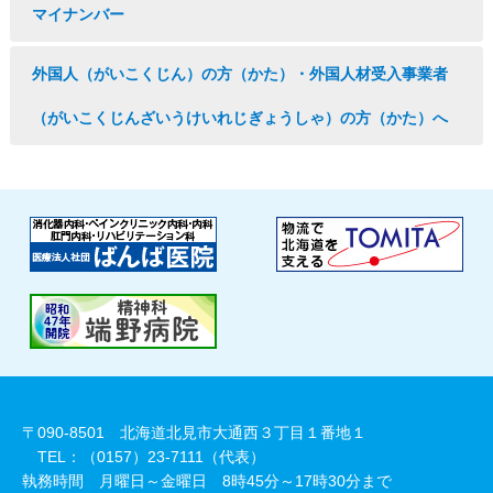
マイナンバー
外国人（がいこくじん）の方（かた）・外国人材受入事業者
（がいこくじんざいうけいれじぎょうしゃ）の方（かた）へ
〒090-8501 北海道北見市大通西３丁目１番地１
TEL：（0157）23-7111（代表）
執務時間 月曜日～金曜日 8時45分～17時30分まで