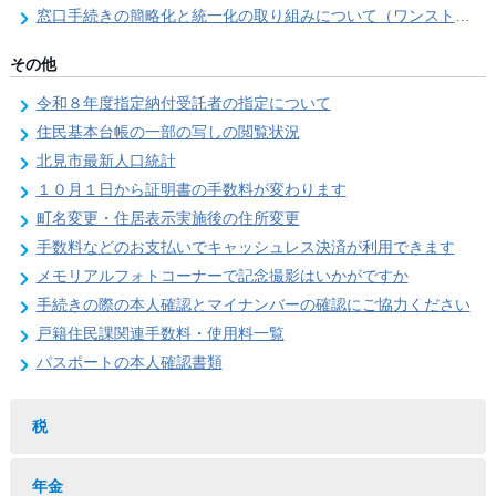
窓口手続きの簡略化と統一化の取り組みについて（ワンストップサービス推進事業）
その他
令和８年度指定納付受託者の指定について
住民基本台帳の一部の写しの閲覧状況
北見市最新人口統計
１０月１日から証明書の手数料が変わります
町名変更・住居表示実施後の住所変更
手数料などのお支払いでキャッシュレス決済が利用できます
メモリアルフォトコーナーで記念撮影はいかがですか
手続きの際の本人確認とマイナンバーの確認にご協力ください
戸籍住民課関連手数料・使用料一覧
パスポートの本人確認書類
税
年金