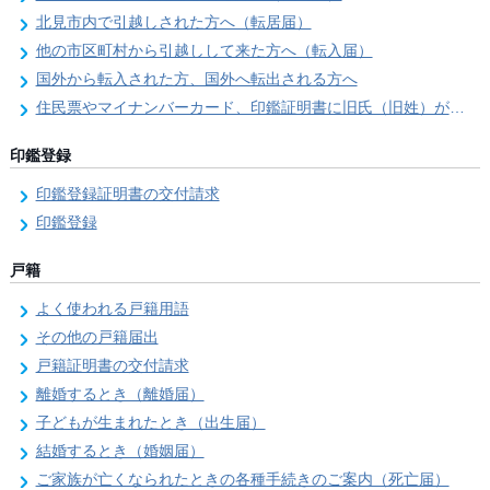
北見市内で引越しされた方へ（転居届）
他の市区町村から引越しして来た方へ（転入届）
国外から転入された方、国外へ転出される方へ
住民票やマイナンバーカード、印鑑証明書に旧氏（旧姓）が併記できるようになりました！
印鑑登録
印鑑登録証明書の交付請求
印鑑登録
戸籍
よく使われる戸籍用語
その他の戸籍届出
戸籍証明書の交付請求
離婚するとき（離婚届）
子どもが生まれたとき（出生届）
結婚するとき（婚姻届）
ご家族が亡くなられたときの各種手続きのご案内（死亡届）