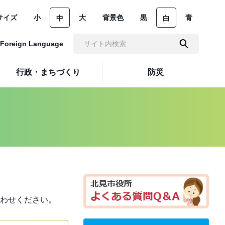
サイズ
小
大
背景色
黒
青
中
白
Foreign Language
行政・まちづくり
防災
わせください。