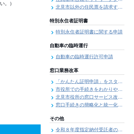
い。）
北見市以外の住民票を請求する（住民票の広域交付）
特別永住者証明書
特別永住者証明書に関する申請
自動車の臨時運行
自動車の臨時運行許可申請
窓口業務改革
「かんたん証明申請」をスタートしました
市役所での手続きをわかりやすく！「手続きチェックシート」を導入しました
北見市役所の窓口サービス改善の取り組み経過
窓口手続きの簡略化と統一化の取り組みについて（ワンストップサービス推進事業）
その他
令和８年度指定納付受託者の指定について