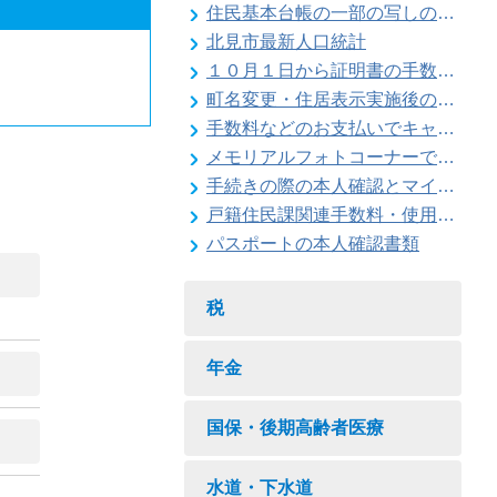
住民基本台帳の一部の写しの閲覧状況
北見市最新人口統計
１０月１日から証明書の手数料が変わります
町名変更・住居表示実施後の住所変更
手数料などのお支払いでキャッシュレス決済が利用できます
メモリアルフォトコーナーで記念撮影はいかがですか
手続きの際の本人確認とマイナンバーの確認にご協力ください
戸籍住民課関連手数料・使用料一覧
パスポートの本人確認書類
税
年金
国保・後期高齢者医療
水道・下水道