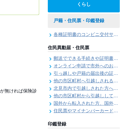
くらし
戸籍・住民票・印鑑登録
各種証明書のコンビニ交付サービス
住民異動届・住民票
郵送でできる手続きや証明書等の交付請求（住民票・戸籍・国民年金関係）
オンライン申請で市外へのお引越し手続き（転出届）ができます
引っ越しや戸籍の届出後の証明書発行可能日
他の市区町村へ引越しされる方へ（転出届）
北見市内で引越しされた方へ（転居届）
が無ければ保険診
他の市区町村から引越しして来た方へ（転入届）
国外から転入された方、国外へ転出される方へ
住民票やマイナンバーカード、印鑑証明書に旧氏（旧姓）が併記できるようになりました！
印鑑登録