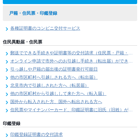
戸籍・住民票・印鑑登録
各種証明書のコンビニ交付サービス
住民異動届・住民票
郵送でできる手続きや証明書等の交付請求（住民票・戸籍・国民年金関係）
オンライン申請で市外へのお引越し手続き（転出届）ができます
引っ越しや戸籍の届出後の証明書発行可能日
他の市区町村へ引越しされる方へ（転出届）
北見市内で引越しされた方へ（転居届）
他の市区町村から引越しして来た方へ（転入届）
国外から転入された方、国外へ転出される方へ
住民票やマイナンバーカード、印鑑証明書に旧氏（旧姓）が併記できるようになりました！
印鑑登録
印鑑登録証明書の交付請求