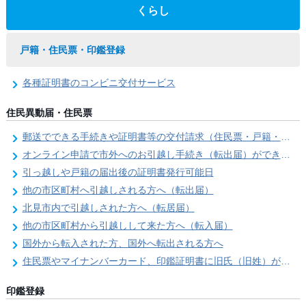
くらし
戸籍・住民票・印鑑登録
各種証明書のコンビニ交付サービス
住民異動届・住民票
郵送でできる手続きや証明書等の交付請求（住民票・戸籍・国民年金関係）
オンライン申請で市外へのお引越し手続き（転出届）ができます
引っ越しや戸籍の届出後の証明書発行可能日
他の市区町村へ引越しされる方へ（転出届）
北見市内で引越しされた方へ（転居届）
他の市区町村から引越しして来た方へ（転入届）
国外から転入された方、国外へ転出される方へ
住民票やマイナンバーカード、印鑑証明書に旧氏（旧姓）が併記できるようになりました！
印鑑登録