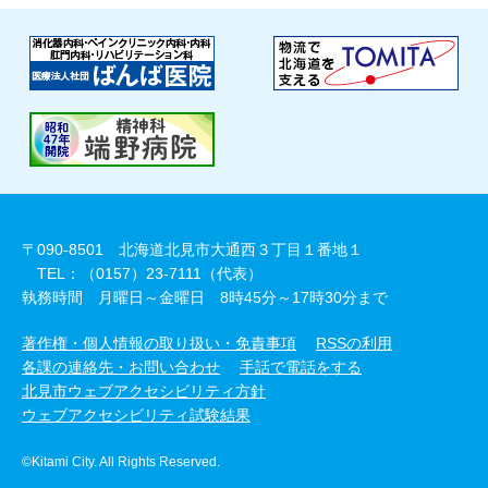
〒090-8501 北海道北見市大通西３丁目１番地１
TEL：（0157）23-7111（代表）
執務時間 月曜日～金曜日 8時45分～17時30分まで
著作権・個人情報の取り扱い・免責事項
RSSの利用
各課の連絡先・お問い合わせ
手話で電話をする
北見市ウェブアクセシビリティ方針
ウェブアクセシビリティ試験結果
©Kitami City. All Rights Reserved.