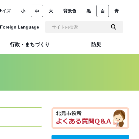
サイズ
小
大
背景色
黒
青
中
白
Foreign Language
行政・まちづくり
防災