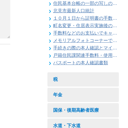
住民基本台帳の一部の写しの閲覧状況
北見市最新人口統計
１０月１日から証明書の手数料が変わります
町名変更・住居表示実施後の住所変更
手数料などのお支払いでキャッシュレス決済が利用できます
メモリアルフォトコーナーで記念撮影はいかがですか
手続きの際の本人確認とマイナンバーの確認にご協力ください
戸籍住民課関連手数料・使用料一覧
パスポートの本人確認書類
税
年金
国保・後期高齢者医療
水道・下水道