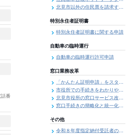
北見市以外の住民票を請求する（住民票の広域交付）
特別永住者証明書
特別永住者証明書に関する申請
自動車の臨時運行
自動車の臨時運行許可申請
窓口業務改革
「かんたん証明申請」をスタートしました
市役所での手続きをわかりやすく！「手続きチェックシート」を導入しました
電話番
北見市役所の窓口サービス改善の取り組み経過
窓口手続きの簡略化と統一化の取り組みについて（ワンストップサービス推進事業）
その他
令和８年度指定納付受託者の指定について