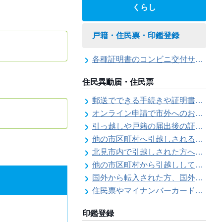
くらし
戸籍・住民票・印鑑登録
各種証明書のコンビニ交付サービス
住民異動届・住民票
郵送でできる手続きや証明書等の交付請求（住民票・戸籍・国民年金関係）
オンライン申請で市外へのお引越し手続き（転出届）ができます
引っ越しや戸籍の届出後の証明書発行可能日
他の市区町村へ引越しされる方へ（転出届）
北見市内で引越しされた方へ（転居届）
他の市区町村から引越しして来た方へ（転入届）
国外から転入された方、国外へ転出される方へ
住民票やマイナンバーカード、印鑑証明書に旧氏（旧姓）が併記できるようになりました！
印鑑登録