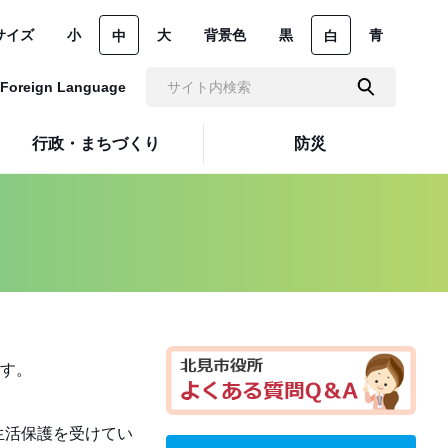
サイズ
小
大
背景色
黒
青
中
白
Foreign Language
行政・まちづくり
防災
す。
生活保護を受けてい