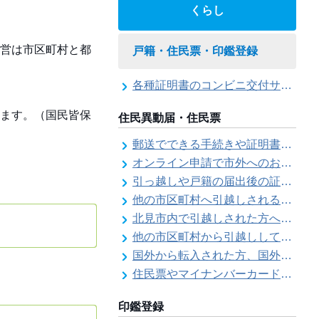
くらし
営は市区町村と都
戸籍・住民票・印鑑登録
各種証明書のコンビニ交付サービス
ます。（国民皆保
住民異動届・住民票
郵送でできる手続きや証明書等の交付請求（住民票・戸籍・国民年金関係）
オンライン申請で市外へのお引越し手続き（転出届）ができます
引っ越しや戸籍の届出後の証明書発行可能日
他の市区町村へ引越しされる方へ（転出届）
北見市内で引越しされた方へ（転居届）
他の市区町村から引越しして来た方へ（転入届）
国外から転入された方、国外へ転出される方へ
住民票やマイナンバーカード、印鑑証明書に旧氏（旧姓）が併記できるようになりました！
印鑑登録