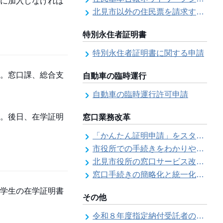
に加入しなければ
北見市以外の住民票を請求する（住民票の広域交付）
特別永住者証明書
特別永住者証明書に関する申請
。窓口課、総合支
自動車の臨時運行
自動車の臨時運行許可申請
。後日、在学証明
窓口業務改革
「かんたん証明申請」をスタートしました
市役所での手続きをわかりやすく！「手続きチェックシート」を導入しました
北見市役所の窓口サービス改善の取り組み経過
窓口手続きの簡略化と統一化の取り組みについて（ワンストップサービス推進事業）
学生の在学証明書
その他
令和８年度指定納付受託者の指定について