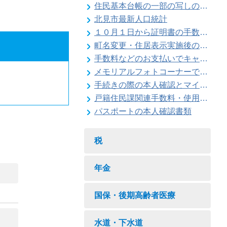
住民基本台帳の一部の写しの閲覧状況
北見市最新人口統計
１０月１日から証明書の手数料が変わります
町名変更・住居表示実施後の住所変更
手数料などのお支払いでキャッシュレス決済が利用できます
メモリアルフォトコーナーで記念撮影はいかがですか
手続きの際の本人確認とマイナンバーの確認にご協力ください
戸籍住民課関連手数料・使用料一覧
パスポートの本人確認書類
税
年金
国保・後期高齢者医療
水道・下水道