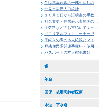
住民基本台帳の一部の写しの閲覧状況
北見市最新人口統計
１０月１日から証明書の手数料が変わります
町名変更・住居表示実施後の住所変更
手数料などのお支払いでキャッシュレス決済が利用できます
メモリアルフォトコーナーで記念撮影はいかがですか
手続きの際の本人確認とマイナンバーの確認にご協力ください
戸籍住民課関連手数料・使用料一覧
パスポートの本人確認書類
税
年金
国保・後期高齢者医療
水道・下水道