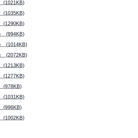
021KB)
035KB)
290KB)
994KB)
1014KB)
2072KB)
213KB)
277KB)
978KB)
031KB)
996KB)
002KB)