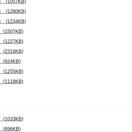
1057KB)
1280KB)
1234KB)
507KB)
227KB)
318KB)
924KB)
255KB)
118KB)
033KB)
896KB)