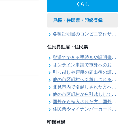
くらし
戸籍・住民票・印鑑登録
各種証明書のコンビニ交付サービス
住民異動届・住民票
郵送でできる手続きや証明書等の交付請求（住民票・戸籍・国民年金関係）
オンライン申請で市外へのお引越し手続き（転出届）ができます
引っ越しや戸籍の届出後の証明書発行可能日
他の市区町村へ引越しされる方へ（転出届）
北見市内で引越しされた方へ（転居届）
他の市区町村から引越しして来た方へ（転入届）
国外から転入された方、国外へ転出される方へ
住民票やマイナンバーカード、印鑑証明書に旧氏（旧姓）が併記できるようになりました！
印鑑登録