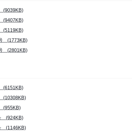
039KB)
407KB)
119KB)
1773KB)
2801KB)
151KB)
0308KB)
955KB)
924KB)
1146KB)