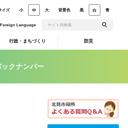
サイズ
小
大
背景色
黒
青
中
白
Foreign Language
行政・まちづくり
防災
バックナンバー