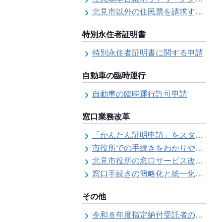
北見市以外の住民票を請求する（住民票の広域交付）
特別永住者証明書
特別永住者証明書に関する申請
自動車の臨時運行
自動車の臨時運行許可申請
窓口業務改革
「かんたん証明申請」をスタートしました
市役所での手続きをわかりやすく！「手続きチェックシート」を導入しました
北見市役所の窓口サービス改善の取り組み経過
窓口手続きの簡略化と統一化の取り組みについて（ワンストップサービス推進事業）
その他
令和８年度指定納付受託者の指定について