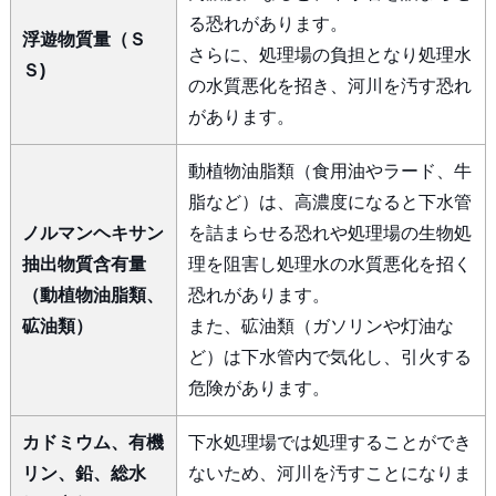
る恐れがあります。
浮遊物質量（Ｓ
さらに、処理場の負担となり処理水
Ｓ)
の水質悪化を招き、河川を汚す恐れ
があります。
動植物油脂類（食用油やラード、牛
脂など）は、高濃度になると下水管
ノルマンヘキサン
を詰まらせる恐れや処理場の生物処
抽出物質含有量
理を阻害し処理水の水質悪化を招く
（動植物油脂類、
恐れがあります。
砿油類）
また、砿油類（ガソリンや灯油な
ど）は下水管内で気化し、引火する
危険があります。
カドミウム、有機
下水処理場では処理することができ
リン、鉛、総水
ないため、河川を汚すことになりま