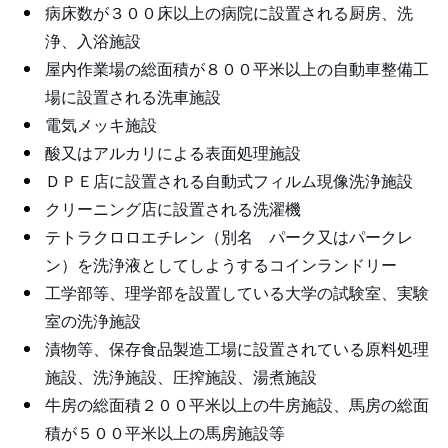
病床数が３００床以上の病院に設置される厨房、洗
浄、入浴施設
屋内作業場の総面積が８００平米以上の自動車整備工
場に設置される洗車施設
電気メッキ施設
酸又はアルカリによる表面処理施設
ＤＰＥ店に設置される自動式フィルム現像洗浄施設
クリーニング店に設置される洗濯機
テトラクロロエチレン（別名 パーク又はパークレ
ン）を洗浄液としてしようするコインランドリー
工学部等、理学部を設置している大学の試験室、実験
室の洗浄施設
漬物等、保存食品製造工場に設置されている原料処理
施設、洗浄施設、圧搾施設、湯煮施設
牛房の総面積２００平米以上の牛房施設、馬房の総面
積が５００平米以上の馬房施設等