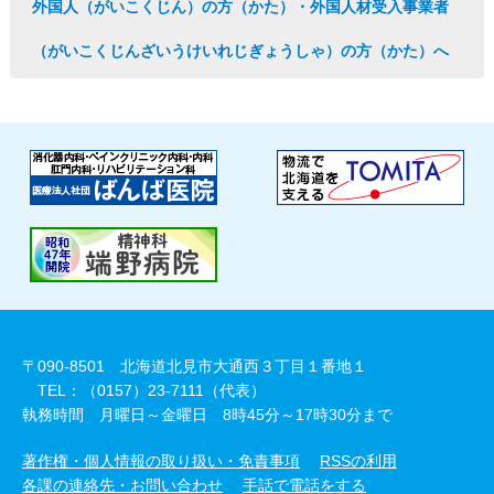
外国人（がいこくじん）の方（かた）・外国人材受入事業者
（がいこくじんざいうけいれじぎょうしゃ）の方（かた）へ
〒090-8501 北海道北見市大通西３丁目１番地１
TEL：（0157）23-7111（代表）
執務時間 月曜日～金曜日 8時45分～17時30分まで
著作権・個人情報の取り扱い・免責事項
RSSの利用
各課の連絡先・お問い合わせ
手話で電話をする