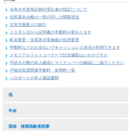
令和８年度指定納付受託者の指定について
住民基本台帳の一部の写しの閲覧状況
北見市最新人口統計
１０月１日から証明書の手数料が変わります
町名変更・住居表示実施後の住所変更
手数料などのお支払いでキャッシュレス決済が利用できます
メモリアルフォトコーナーで記念撮影はいかがですか
手続きの際の本人確認とマイナンバーの確認にご協力ください
戸籍住民課関連手数料・使用料一覧
パスポートの本人確認書類
税
年金
国保・後期高齢者医療