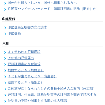
国外から転入された方、国外へ転出される方へ
住民票やマイナンバーカード、印鑑証明書に旧氏（旧姓）が併記できるようになりました！
印鑑登録
印鑑登録証明書の交付請求
印鑑登録
戸籍
よく使われる戸籍用語
その他の戸籍届出
戸籍証明書の交付請求
離婚するとき（離婚届）
子どもが生まれたとき（出生届）
結婚するとき（婚姻届）
ご家族が亡くなられたときの各種手続きのご案内（死亡届）
戸籍証明、住民票、課税証明書等の証明書を郵送で請求する際の本人確認
証明書の申請や届出をする際の本人確認