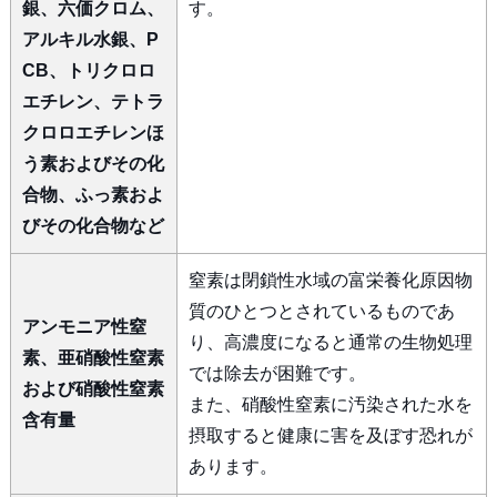
銀、六価クロム、
す。
アルキル水銀、P
CB、トリクロロ
エチレン、テトラ
クロロエチレンほ
う素およびその化
合物、ふっ素およ
びその化合物など
窒素は閉鎖性水域の富栄養化原因物
質のひとつとされているものであ
アンモニア性窒
り、高濃度になると通常の生物処理
素、亜硝酸性窒素
では除去が困難です。
および硝酸性窒素
また、硝酸性窒素に汚染された水を
含有量
摂取すると健康に害を及ぼす恐れが
あります。