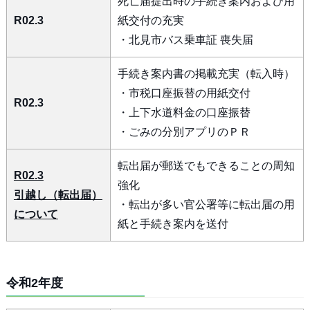
死亡届提出時の手続き案内および用
R02.3
紙交付の充実
・北見市バス乗車証 喪失届
手続き案内書の掲載充実（転入時）
・市税口座振替の用紙交付
R02.3
・上下水道料金の口座振替
・ごみの分別アプリのＰＲ
転出届が郵送でもできることの周知
R02.3
強化
引越し（転出届）
・転出が多い官公署等に転出届の用
について
紙と手続き案内を送付
令和2年度