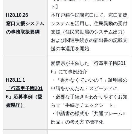
ト】
H28.10.26
本庁戸籍住民課窓口にて、窓口支援
窓口支援システム
システムを活用し、住民異動の受付
の事務取扱要綱
支援（住民異動届のシステム出力）
および関連手続きの届出書の記載支
援の本運用を開始
愛媛県が主催した「行革甲子園201
6」にて事例紹介
H28.11.1
・「書かなくていいの？」証明書の
「行革甲子園201
申請をかんたん・スピーディに
6」応募事例（愛
・必要な手続きをわかりやすくお知
媛県庁）
らせ「手続きチェックシート」
・申請書の様式を「共通フレーム×
部品」の考え方で標準化