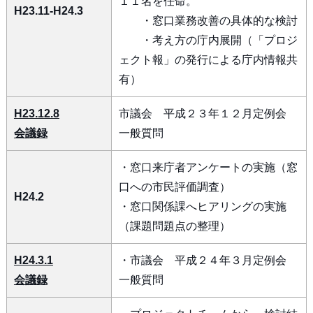
１１名を任命。
H23.11-H24.3
・窓口業務改善の具体的な検討
・考え方の庁内展開（「プロジ
ェクト報」の発行による庁内情報共
有）
H23.12.8
市議会 平成２３年１２月定例会
会議録
一般質問
・窓口来庁者アンケートの実施（窓
口への市民評価調査）
H24.2
・窓口関係課へヒアリングの実施
（課題問題点の整理）
H24.3.1
・市議会 平成２４年３月定例会
会議録
一般質問