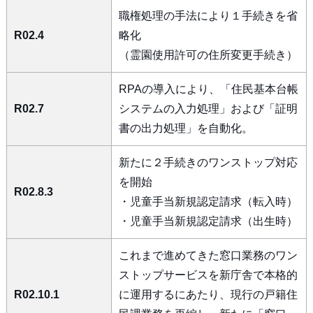
職権処理の手法により１手続きを省
R02.4
略化
（霊園使用許可の住所変更手続き）
RPAの導入により、「住民基本台帳
R02.7
システムの入力処理」および「証明
書の出力処理」を自動化。
新たに２手続きのワンストップ対応
を開始
R02.8.3
・児童手当新規認定請求（転入時）
・児童手当新規認定請求（出生時）
これまで進めてきた窓口業務のワン
ストップサービスを新庁舎で本格的
R02.10.1
に運用するにあたり、現行の戸籍住